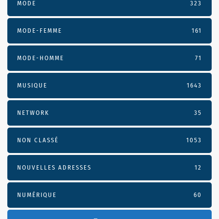
MODE
323
MODE-FEMME
161
MODE-HOMME
71
MUSIQUE
1643
NETWORK
35
NON CLASSÉ
1053
NOUVELLES ADRESSES
12
NUMÉRIQUE
60