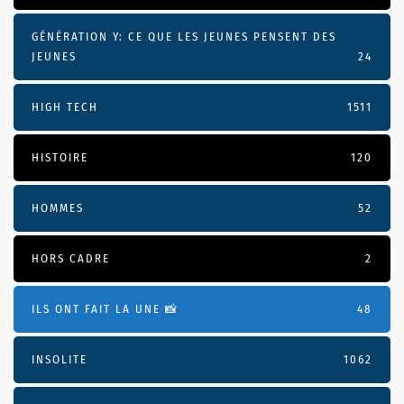
GÉNÉRATION Y: CE QUE LES JEUNES PENSENT DES
JEUNES
24
HIGH TECH
1511
HISTOIRE
120
HOMMES
52
HORS CADRE
2
ILS ONT FAIT LA UNE 📸
48
INSOLITE
1062