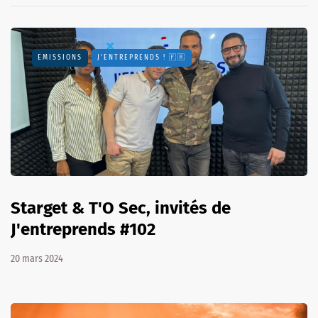
EMISSIONS
J'ENTREPRENDS ! 🇫🇷
Starget & T'O Sec, invités de
J'entreprends #102
20 mars 2024