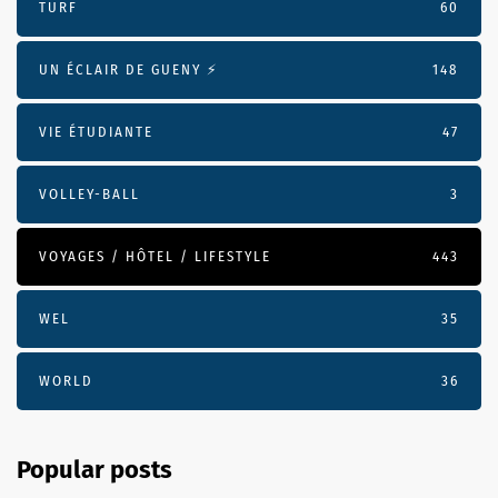
TURF
60
UN ÉCLAIR DE GUENY ⚡️
148
VIE ÉTUDIANTE
47
VOLLEY-BALL
3
VOYAGES / HÔTEL / LIFESTYLE
443
WEL
35
WORLD
36
Popular posts