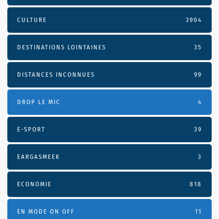
CULTURE
3904
DESTINATIONS LOINTAINES
35
DISTANCES INCONNUES
99
DROP LE MIC
4
E-SPORT
39
EARGASMEEK
3
ECONOMIE
818
EN MODE ON OFF
11