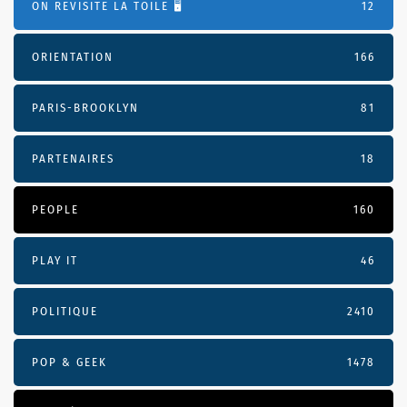
ON REVISITE LA TOILE 🖥️
12
ORIENTATION
166
PARIS-BROOKLYN
81
PARTENAIRES
18
PEOPLE
160
PLAY IT
46
POLITIQUE
2410
POP & GEEK
1478