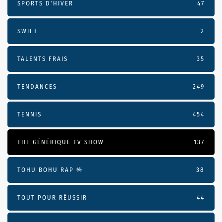
SPORTS D'HIVER
47
SWIFT
2
TALENTS FRAIS
35
TENDANCES
249
TENNIS
454
THE GÉNÉRIQUE TV SHOW
137
TOHU BOHU RAP 🤟
38
TOUT POUR RÉUSSIR
44