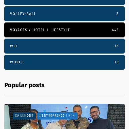
VOLLEY-BALL
3
VOYAGES / HÔTEL / LIFESTYLE
443
WEL
35
WORLD
36
Popular posts
EMISSIONS
J'ENTREPRENDS ! 🇫🇷