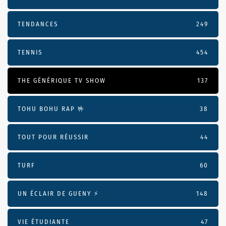
TENDANCES
249
TENNIS
454
THE GÉNÉRIQUE TV SHOW
137
TOHU BOHU RAP 🤟
38
TOUT POUR RÉUSSIR
44
TURF
60
UN ÉCLAIR DE GUENY ⚡️
148
VIE ÉTUDIANTE
47