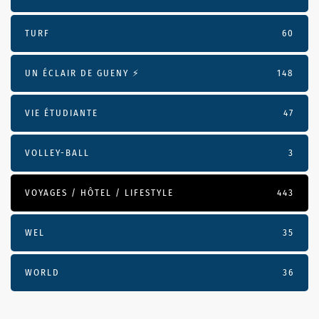
TURF
60
UN ÉCLAIR DE GUENY ⚡️
148
VIE ÉTUDIANTE
47
VOLLEY-BALL
3
VOYAGES / HÔTEL / LIFESTYLE
443
WEL
35
WORLD
36