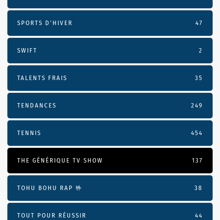
SPORTS D'HIVER
47
SWIFT
2
TALENTS FRAIS
35
TENDANCES
249
TENNIS
454
THE GÉNÉRIQUE TV SHOW
137
TOHU BOHU RAP 🤟
38
TOUT POUR RÉUSSIR
44