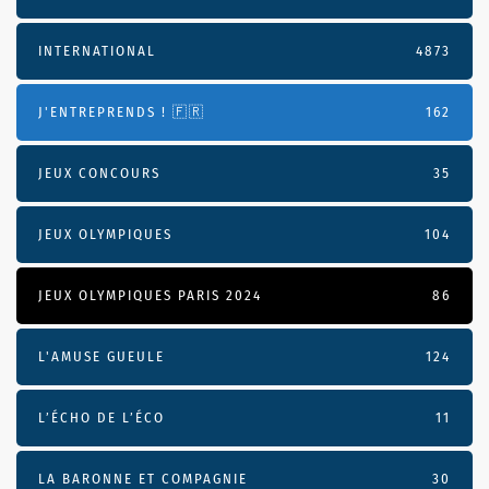
INTERNATIONAL
4873
J'ENTREPRENDS ! 🇫🇷
162
JEUX CONCOURS
35
JEUX OLYMPIQUES
104
JEUX OLYMPIQUES PARIS 2024
86
L'AMUSE GUEULE
124
L’ÉCHO DE L’ÉCO
11
LA BARONNE ET COMPAGNIE
30