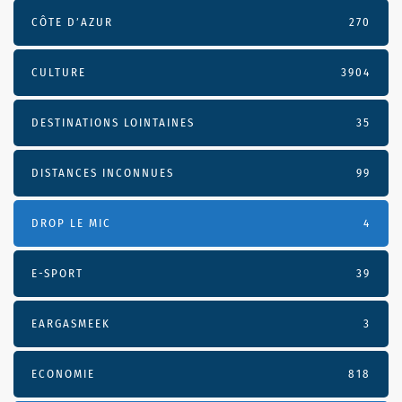
CÔTE D’AZUR
270
CULTURE
3904
DESTINATIONS LOINTAINES
35
DISTANCES INCONNUES
99
DROP LE MIC
4
E-SPORT
39
EARGASMEEK
3
ECONOMIE
818