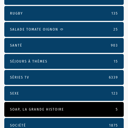
RUGBY
135
SALADE TOMATE OIGNON 🥙
25
SANTÉ
903
SÉJOURS À THÈMES
15
SÉRIES TV
6339
SEXE
123
SOAP, LA GRANDE HISTOIRE
5
SOCIÉTÉ
1875