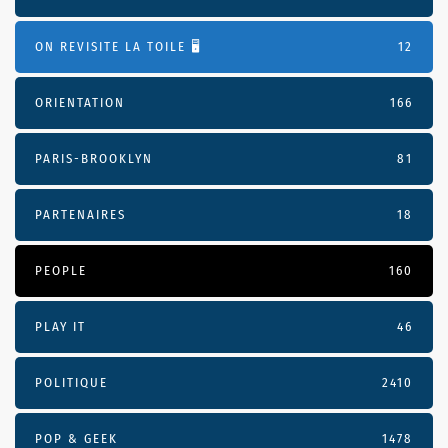
ON REVISITE LA TOILE 🖥️
12
ORIENTATION
166
PARIS-BROOKLYN
81
PARTENAIRES
18
PEOPLE
160
PLAY IT
46
POLITIQUE
2410
POP & GEEK
1478