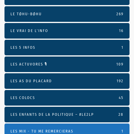
LE TØHU-BØHU
269
LE VRAI DE L’INFO
16
LES 5 INFOS
1
LES ACTUVORES 🎙
109
LES AS DU PLACARD
192
LES COLOCS
45
LES ENFANTS DE LA POLITIQUE – #LE2LP
28
LES MIX - TU ME REMERCIERAS
1