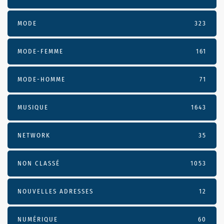
MODE
323
MODE-FEMME
161
MODE-HOMME
71
MUSIQUE
1643
NETWORK
35
NON CLASSÉ
1053
NOUVELLES ADRESSES
12
NUMÉRIQUE
60