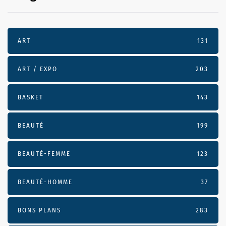
ART
131
ART / EXPO
203
BASKET
143
BEAUTÉ
199
BEAUTÉ-FEMME
123
BEAUTÉ-HOMME
37
BONS PLANS
283