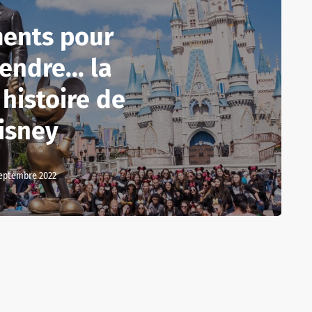
ments pour
ndre... la
histoire de
isney
septembre 2022