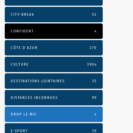
CITY-BREAK
52
CONFIDENT
4
CÔTE D’AZUR
270
CULTURE
3904
DESTINATIONS LOINTAINES
35
DISTANCES INCONNUES
99
DROP LE MIC
4
E-SPORT
39