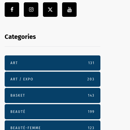
Categories
ART
131
ART / EXPO
203
BASKET
143
BEAUTÉ
199
BEAUTÉ-FEMME
123