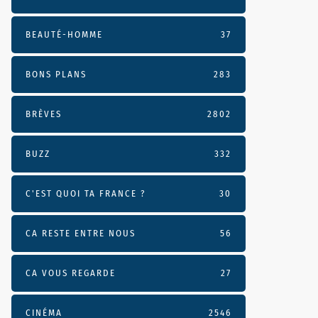
BEAUTÉ-HOMME
37
BONS PLANS
283
BRÈVES
2802
BUZZ
332
C'EST QUOI TA FRANCE ?
30
CA RESTE ENTRE NOUS
56
CA VOUS REGARDE
27
CINÉMA
2546