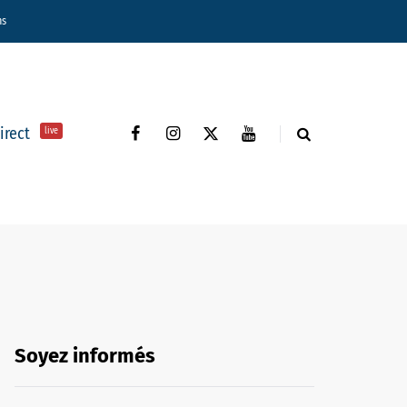
ns
direct
live
Soyez informés