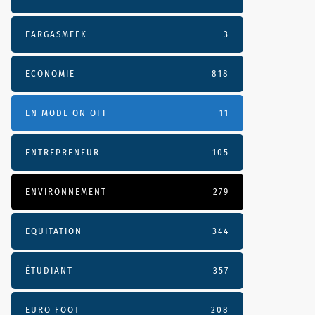
EARGASMEEK
3
ECONOMIE
818
EN MODE ON OFF
11
ENTREPRENEUR
105
ENVIRONNEMENT
279
EQUITATION
344
ÉTUDIANT
357
EURO FOOT
208