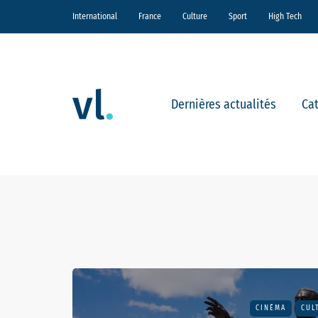
International
France
Culture
Sport
High Tech
Dernières actualités
Ca
CINÉMA
CUL