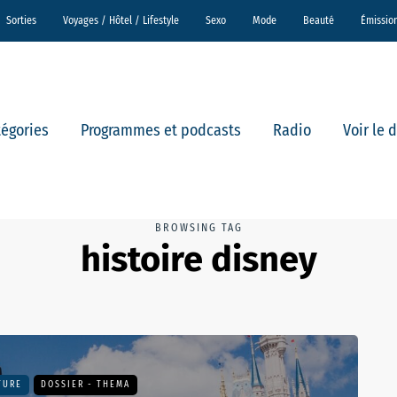
Sorties
Voyages / Hôtel / Lifestyle
Sexo
Mode
Beauté
Émissio
tégories
Programmes et podcasts
Radio
Voir le 
BROWSING TAG
histoire disney
TURE
DOSSIER - THEMA