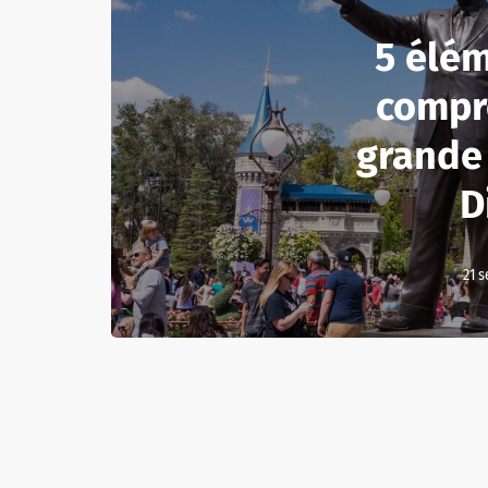
5 élé
compre
grande 
D
21 