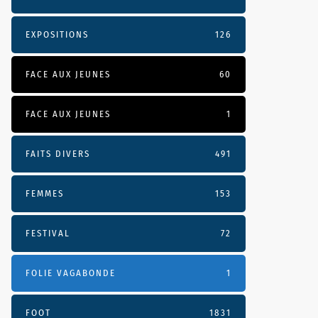
EXPOSITIONS
126
FACE AUX JEUNES
60
FACE AUX JEUNES
1
FAITS DIVERS
491
FEMMES
153
FESTIVAL
72
FOLIE VAGABONDE
1
FOOT
1831