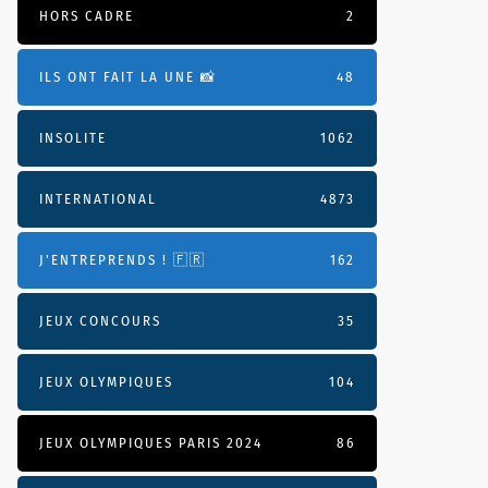
HORS CADRE
2
ILS ONT FAIT LA UNE 📸
48
INSOLITE
1062
INTERNATIONAL
4873
J'ENTREPRENDS ! 🇫🇷
162
JEUX CONCOURS
35
JEUX OLYMPIQUES
104
JEUX OLYMPIQUES PARIS 2024
86