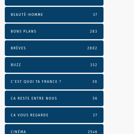
BEAUTÉ-HOMME
37
BONS PLANS
283
BRÈVES
2802
BUZZ
332
C'EST QUOI TA FRANCE ?
30
CA RESTE ENTRE NOUS
56
CA VOUS REGARDE
27
CINÉMA
2546