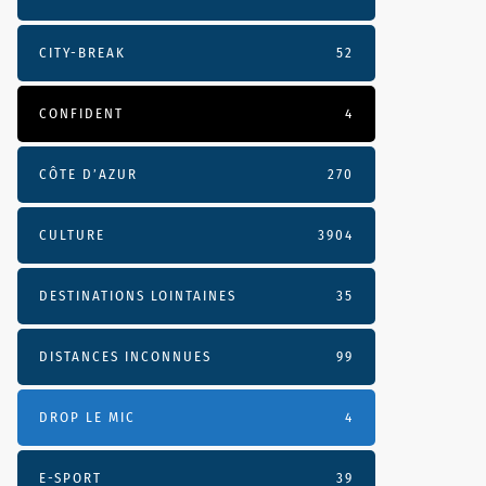
CITY-BREAK
52
CONFIDENT
4
CÔTE D’AZUR
270
CULTURE
3904
DESTINATIONS LOINTAINES
35
DISTANCES INCONNUES
99
DROP LE MIC
4
E-SPORT
39