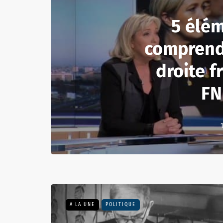
5 élé
comprend
droite f
FN
1
A LA UNE
POLITIQUE