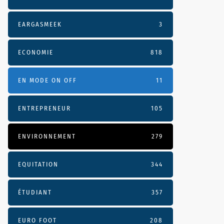
EARGASMEEK
3
ECONOMIE
818
EN MODE ON OFF
11
ENTREPRENEUR
105
ENVIRONNEMENT
279
EQUITATION
344
ÉTUDIANT
357
EURO FOOT
208