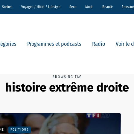
Sorties
Voyages / Hôtel / Lifestyle
Sexo
Mode
Beauté
Émissio
tégories
Programmes et podcasts
Radio
Voir le 
BROWSING TAG
histoire extrême droite
UNE
POLITIQUE