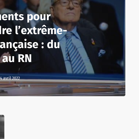
ments pour
re l’extrême-
rançaise : du
 au RN
4 avril 2022