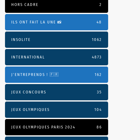
HORS CADRE
2
ILS ONT FAIT LA UNE 📸
48
INSOLITE
1062
INTERNATIONAL
4873
J'ENTREPRENDS ! 🇫🇷
162
JEUX CONCOURS
35
JEUX OLYMPIQUES
104
JEUX OLYMPIQUES PARIS 2024
86