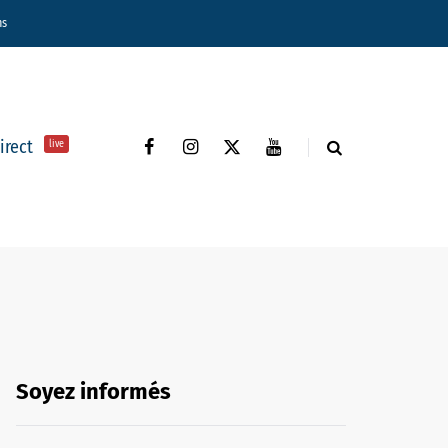
ns
direct
live
Soyez informés