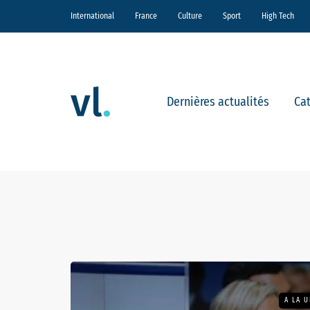
International
France
Culture
Sport
High Tech
Dernières actualités
Ca
A LA 