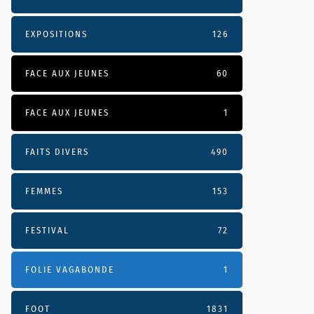
EXPOSITIONS
126
FACE AUX JEUNES
60
FACE AUX JEUNES
1
FAITS DIVERS
490
FEMMES
153
FESTIVAL
72
FOLIE VAGABONDE
1
FOOT
1831