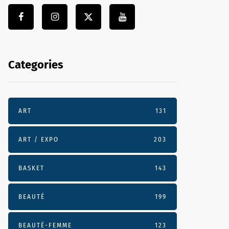
Categories
ART
131
ART / EXPO
203
BASKET
143
BEAUTÉ
199
BEAUTÉ-FEMME
123