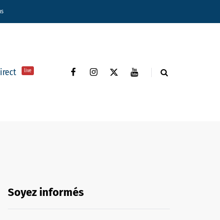
ns
direct
live
Soyez informés