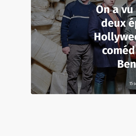
On a vu 
deux é
Hollywe
comédi
Ben
15 