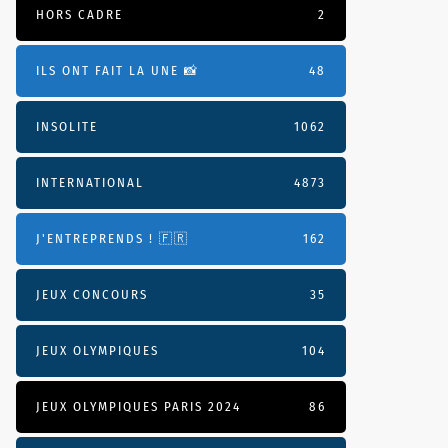
HORS CADRE
2
ILS ONT FAIT LA UNE 📸
48
INSOLITE
1062
INTERNATIONAL
4873
J'ENTREPRENDS ! 🇫🇷
162
JEUX CONCOURS
35
JEUX OLYMPIQUES
104
JEUX OLYMPIQUES PARIS 2024
86