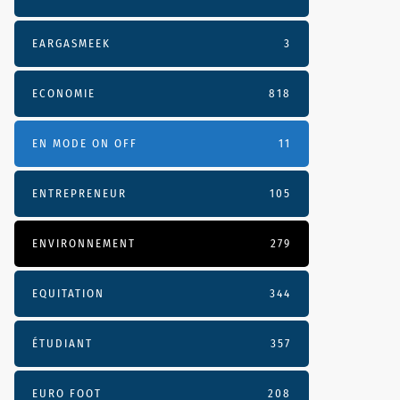
EARGASMEEK
3
ECONOMIE
818
EN MODE ON OFF
11
ENTREPRENEUR
105
ENVIRONNEMENT
279
EQUITATION
344
ÉTUDIANT
357
EURO FOOT
208