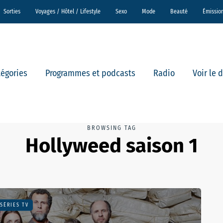
Sorties
Voyages / Hôtel / Lifestyle
Sexo
Mode
Beauté
Émissio
tégories
Programmes et podcasts
Radio
Voir le 
BROWSING TAG
Hollyweed saison 1
SÉRIES TV