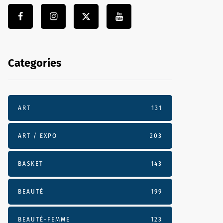
Categories
ART
131
ART / EXPO
203
BASKET
143
BEAUTÉ
199
BEAUTÉ-FEMME
123