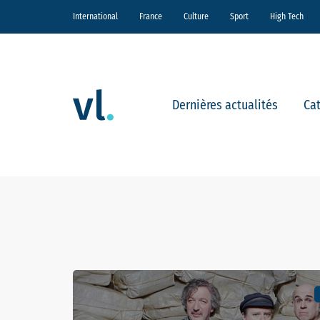
International
France
Culture
Sport
High Tech
Dernières actualités
Ca