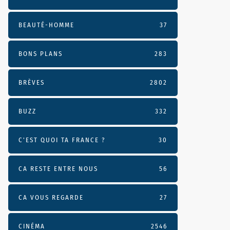
BEAUTÉ-HOMME
37
BONS PLANS
283
BRÈVES
2802
BUZZ
332
C'EST QUOI TA FRANCE ?
30
CA RESTE ENTRE NOUS
56
CA VOUS REGARDE
27
CINÉMA
2546