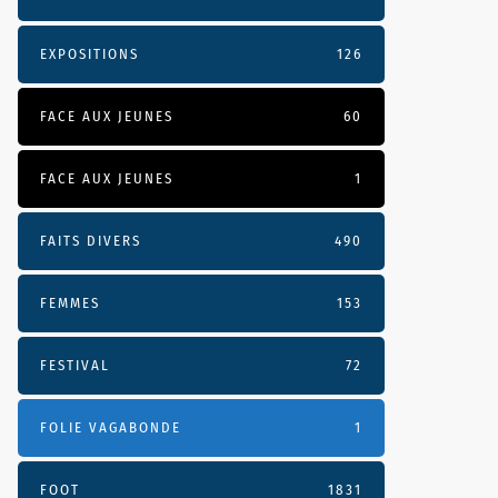
EXPOSITIONS
126
FACE AUX JEUNES
60
FACE AUX JEUNES
1
FAITS DIVERS
490
FEMMES
153
FESTIVAL
72
FOLIE VAGABONDE
1
FOOT
1831