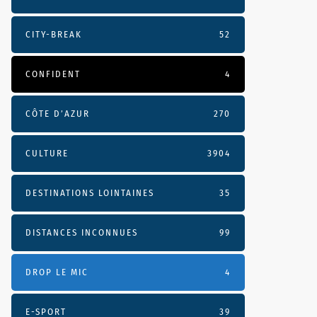
CITY-BREAK
52
CONFIDENT
4
CÔTE D’AZUR
270
CULTURE
3904
DESTINATIONS LOINTAINES
35
DISTANCES INCONNUES
99
DROP LE MIC
4
E-SPORT
39