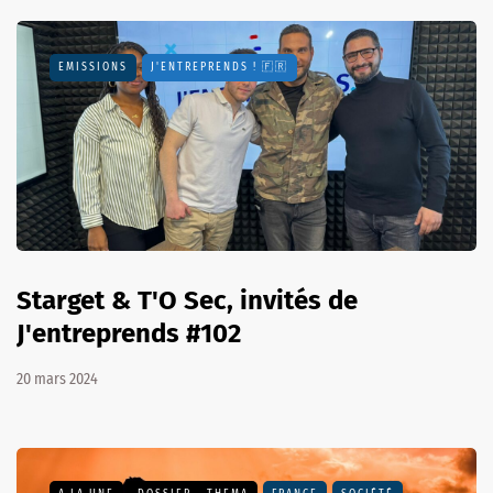
EMISSIONS
J'ENTREPRENDS ! 🇫🇷
Starget & T'O Sec, invités de
J'entreprends #102
20 mars 2024