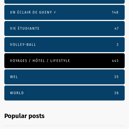
UN ÉCLAIR DE GUENY ⚡️
148
VIE ÉTUDIANTE
47
VOLLEY-BALL
3
VOYAGES / HÔTEL / LIFESTYLE
443
WEL
35
WORLD
36
Popular posts