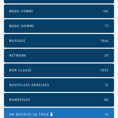
MODE-FEMME
161
MODE-HOMME
71
MUSIQUE
1644
NETWORK
35
NON CLASSÉ
1053
NOUVELLES ADRESSES
12
NUMÉRIQUE
60
ON REVISITE LA TOILE 🖥️
12