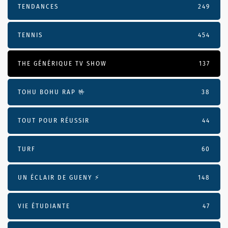
TENDANCES
249
TENNIS
454
THE GÉNÉRIQUE TV SHOW
137
TOHU BOHU RAP 🤟
38
TOUT POUR RÉUSSIR
44
TURF
60
UN ÉCLAIR DE GUENY ⚡️
148
VIE ÉTUDIANTE
47