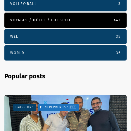
VOLLEY-BALL
3
VOYAGES / HÔTEL / LIFESTYLE
443
WEL
35
WORLD
36
Popular posts
EMISSIONS
J'ENTREPRENDS ! 🇫🇷