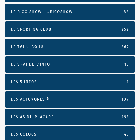
LE RICO SHOW – #RICOSHOW
82
LE SPORTING CLUB
252
LE TØHU-BØHU
269
LE VRAI DE L’INFO
16
LES 5 INFOS
1
LES ACTUVORES 🎙
109
LES AS DU PLACARD
192
LES COLOCS
45