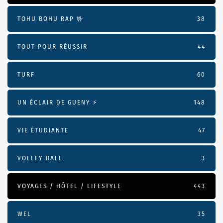
TOHU BOHU RAP 🤟
38
TOUT POUR RÉUSSIR
44
TURF
60
UN ÉCLAIR DE GUENY ⚡️
148
VIE ÉTUDIANTE
47
VOLLEY-BALL
3
VOYAGES / HÔTEL / LIFESTYLE
443
WEL
35