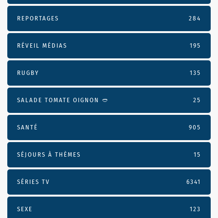
REPORTAGES
284
RÉVEIL MÉDIAS
195
RUGBY
135
SALADE TOMATE OIGNON 🥙
25
SANTÉ
905
SÉJOURS À THÈMES
15
SÉRIES TV
6341
SEXE
123