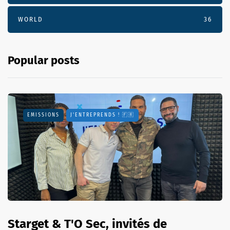
WORLD
36
Popular posts
EMISSIONS
J'ENTREPRENDS ! 🇫🇷
Starget & T'O Sec, invités de