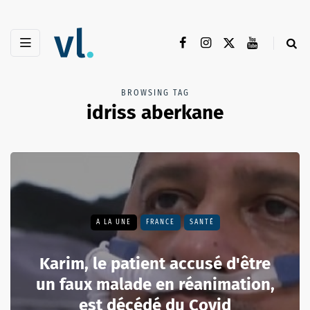
BROWSING TAG
idriss aberkane
A LA UNE
FRANCE
SANTÉ
Karim, le patient accusé d'être
un faux malade en réanimation,
est décédé du Covid