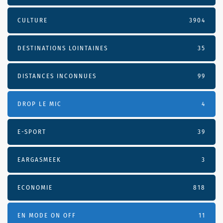
CULTURE
3904
DESTINATIONS LOINTAINES
35
DISTANCES INCONNUES
99
DROP LE MIC
4
E-SPORT
39
EARGASMEEK
3
ECONOMIE
818
EN MODE ON OFF
11