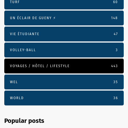
TURF
60
UN ÉCLAIR DE GUENY ⚡️
148
VIE ÉTUDIANTE
47
VOLLEY-BALL
3
VOYAGES / HÔTEL / LIFESTYLE
443
WEL
35
WORLD
36
Popular posts