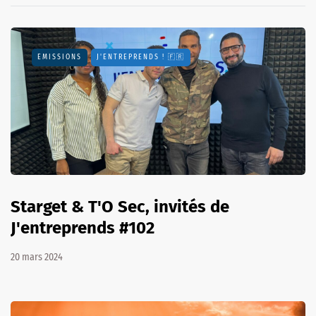
EMISSIONS
J'ENTREPRENDS ! 🇫🇷
Starget & T'O Sec, invités de
J'entreprends #102
20 mars 2024