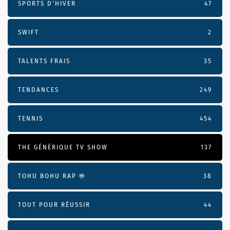
SPORTS D'HIVER
47
SWIFT
2
TALENTS FRAIS
35
TENDANCES
249
TENNIS
454
THE GÉNÉRIQUE TV SHOW
137
TOHU BOHU RAP 🤟
38
TOUT POUR RÉUSSIR
44