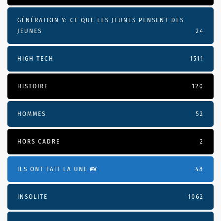
GÉNÉRATION Y: CE QUE LES JEUNES PENSENT DES
JEUNES
24
HIGH TECH
1511
HISTOIRE
120
HOMMES
52
HORS CADRE
2
ILS ONT FAIT LA UNE 📸
48
INSOLITE
1062