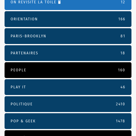
ON REVISITE LA TOILE 🖥️
12
ORIENTATION
166
PARIS-BROOKLYN
81
PARTENAIRES
18
PEOPLE
160
PLAY IT
46
POLITIQUE
2410
POP & GEEK
1478