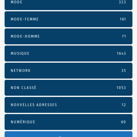
MODE
323
MODE-FEMME
161
MODE-HOMME
71
MUSIQUE
1643
NETWORK
35
NON CLASSÉ
1053
NOUVELLES ADRESSES
12
NUMÉRIQUE
60