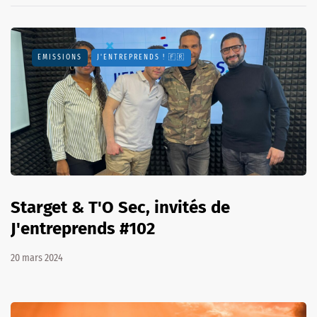
EMISSIONS
J'ENTREPRENDS ! 🇫🇷
Starget & T'O Sec, invités de
J'entreprends #102
20 mars 2024