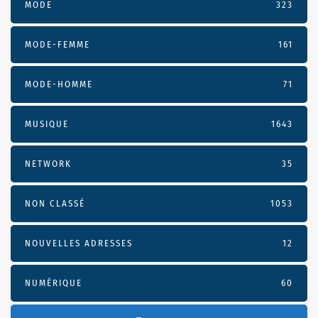
MODE
323
MODE-FEMME
161
MODE-HOMME
71
MUSIQUE
1643
NETWORK
35
NON CLASSÉ
1053
NOUVELLES ADRESSES
12
NUMÉRIQUE
60