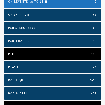
ON REVISITE LA TOILE 🖥️
12
ORIENTATION
166
PARIS-BROOKLYN
81
PARTENAIRES
18
PEOPLE
160
PLAY IT
46
POLITIQUE
2410
POP & GEEK
1478