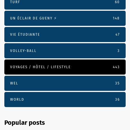
TURF
60
UN ÉCLAIR DE GUENY ⚡️
148
VIE ÉTUDIANTE
47
VOLLEY-BALL
3
VOYAGES / HÔTEL / LIFESTYLE
443
WEL
35
WORLD
36
Popular posts