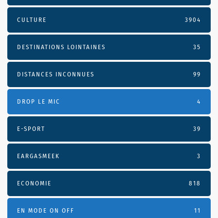
CULTURE
3904
DESTINATIONS LOINTAINES
35
DISTANCES INCONNUES
99
DROP LE MIC
4
E-SPORT
39
EARGASMEEK
3
ECONOMIE
818
EN MODE ON OFF
11