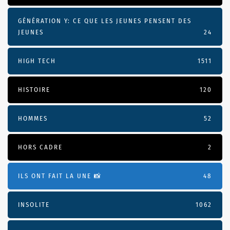
GÉNÉRATION Y: CE QUE LES JEUNES PENSENT DES
JEUNES
24
HIGH TECH
1511
HISTOIRE
120
HOMMES
52
HORS CADRE
2
ILS ONT FAIT LA UNE 📸
48
INSOLITE
1062