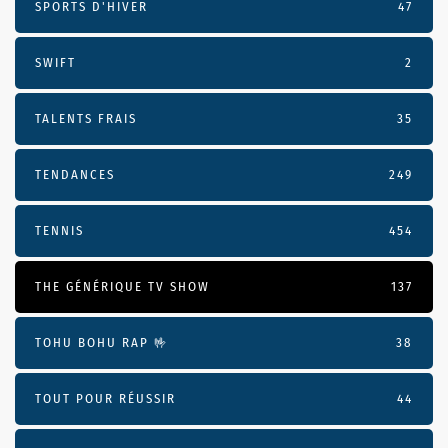
SPORTS D'HIVER
47
SWIFT
2
TALENTS FRAIS
35
TENDANCES
249
TENNIS
454
THE GÉNÉRIQUE TV SHOW
137
TOHU BOHU RAP 🤟
38
TOUT POUR RÉUSSIR
44