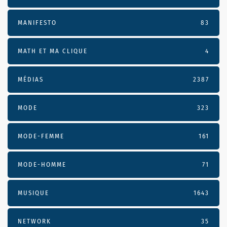
MANIFESTO
83
MATH ET MA CLIQUE
4
MÉDIAS
2387
MODE
323
MODE-FEMME
161
MODE-HOMME
71
MUSIQUE
1643
NETWORK
35