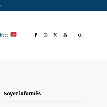
ns
direct
live
Soyez informés