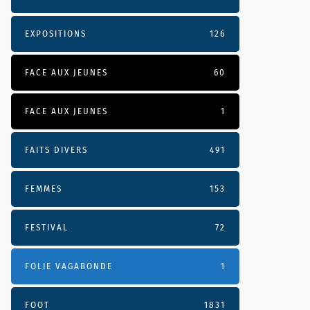
EXPOSITIONS
126
FACE AUX JEUNES
60
FACE AUX JEUNES
1
FAITS DIVERS
491
FEMMES
153
FESTIVAL
72
FOLIE VAGABONDE
1
FOOT
1831