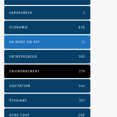
EARGASMEEK
3
ECONOMIE
818
EN MODE ON OFF
11
ENTREPRENEUR
105
ENVIRONNEMENT
279
EQUITATION
344
ÉTUDIANT
357
EURO FOOT
208