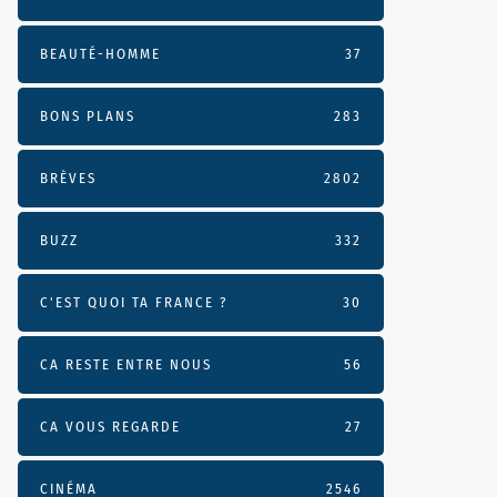
BEAUTÉ-HOMME
37
BONS PLANS
283
BRÈVES
2802
BUZZ
332
C'EST QUOI TA FRANCE ?
30
CA RESTE ENTRE NOUS
56
CA VOUS REGARDE
27
CINÉMA
2546