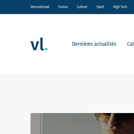
International
France
Culture
Sport
High Tech
Dernières actualités
Ca