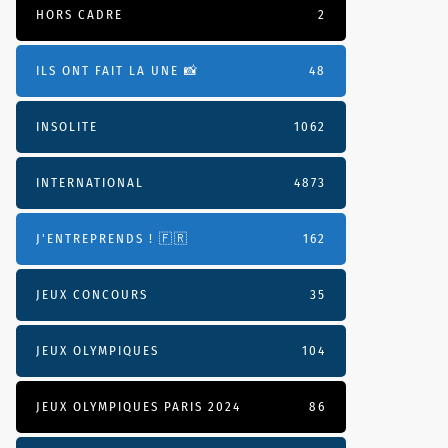
HORS CADRE
2
ILS ONT FAIT LA UNE 📸
48
INSOLITE
1062
INTERNATIONAL
4873
J'ENTREPRENDS ! 🇫🇷
162
JEUX CONCOURS
35
JEUX OLYMPIQUES
104
JEUX OLYMPIQUES PARIS 2024
86