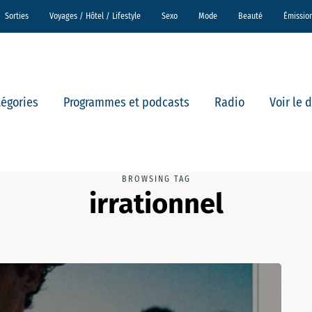
Sorties
Voyages / Hôtel / Lifestyle
Sexo
Mode
Beauté
Émissio
tégories
Programmes et podcasts
Radio
Voir le 
BROWSING TAG
irrationnel