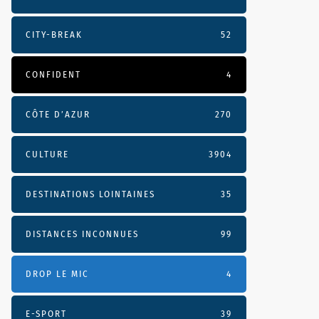
CITY-BREAK
52
CONFIDENT
4
CÔTE D’AZUR
270
CULTURE
3904
DESTINATIONS LOINTAINES
35
DISTANCES INCONNUES
99
DROP LE MIC
4
E-SPORT
39