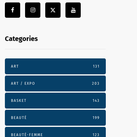
Categories
ART
131
ART / EXPO
203
BASKET
143
BEAUTÉ
199
BEAUTÉ-FEMME
123