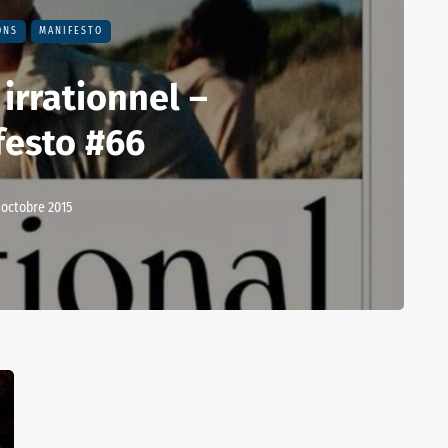
ONS
MANIFESTO
irrationnel –
festo #66
 octobre 2015