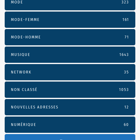
MODE
323
MODE-FEMME
161
MODE-HOMME
71
MUSIQUE
1643
NETWORK
35
NON CLASSÉ
1053
NOUVELLES ADRESSES
12
NUMÉRIQUE
60