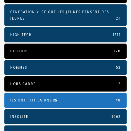
GÉNÉRATION Y: CE QUE LES JEUNES PENSENT DES
JEUNES
24
HIGH TECH
1511
HISTOIRE
120
HOMMES
52
HORS CADRE
2
ILS ONT FAIT LA UNE 📸
48
INSOLITE
1062