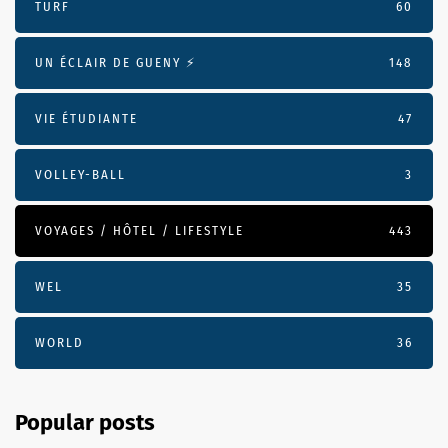
TURF
60
UN ÉCLAIR DE GUENY ⚡️
148
VIE ÉTUDIANTE
47
VOLLEY-BALL
3
VOYAGES / HÔTEL / LIFESTYLE
443
WEL
35
WORLD
36
Popular posts