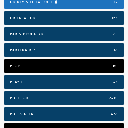
ON REVISITE LA TOILE 🖥️
12
ORIENTATION
166
PARIS-BROOKLYN
81
PARTENAIRES
18
PEOPLE
160
PLAY IT
46
POLITIQUE
2410
POP & GEEK
1478