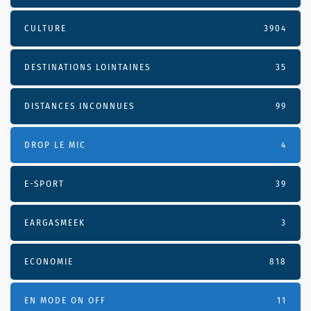
CULTURE
3904
DESTINATIONS LOINTAINES
35
DISTANCES INCONNUES
99
DROP LE MIC
4
E-SPORT
39
EARGASMEEK
3
ECONOMIE
818
EN MODE ON OFF
11