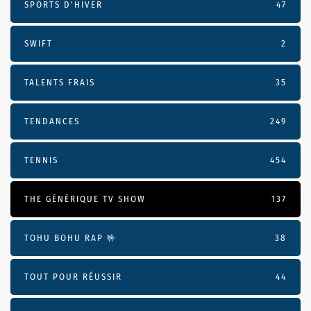
SPORTS D'HIVER
47
SWIFT
2
TALENTS FRAIS
35
TENDANCES
249
TENNIS
454
THE GÉNÉRIQUE TV SHOW
137
TOHU BOHU RAP 🤟
38
TOUT POUR RÉUSSIR
44