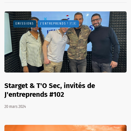
EMISSIONS
J'ENTREPRENDS ! 🇫🇷
Starget & T'O Sec, invités de
J'entreprends #102
20 mars 2024