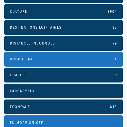
CULTURE
3904
DESTINATIONS LOINTAINES
35
DISTANCES INCONNUES
99
DROP LE MIC
4
E-SPORT
39
EARGASMEEK
3
ECONOMIE
818
EN MODE ON OFF
11