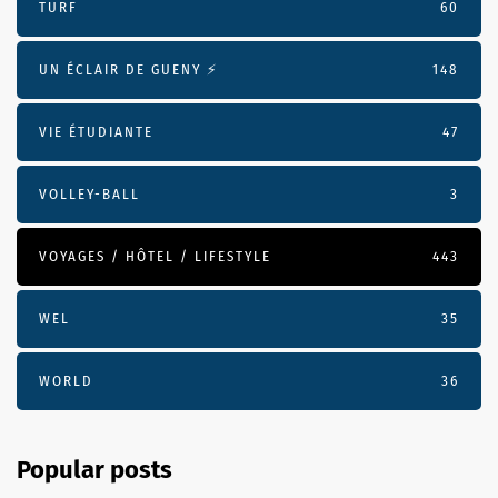
TURF
60
UN ÉCLAIR DE GUENY ⚡️
148
VIE ÉTUDIANTE
47
VOLLEY-BALL
3
VOYAGES / HÔTEL / LIFESTYLE
443
WEL
35
WORLD
36
Popular posts