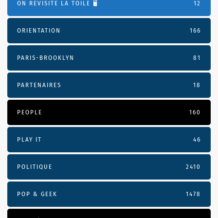
ON REVISITE LA TOILE 🖥️
12
ORIENTATION
166
PARIS-BROOKLYN
81
PARTENAIRES
18
PEOPLE
160
PLAY IT
46
POLITIQUE
2410
POP & GEEK
1478