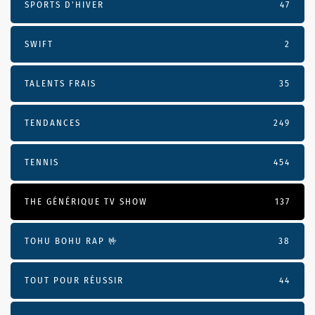
SPORTS D'HIVER
47
SWIFT
2
TALENTS FRAIS
35
TENDANCES
249
TENNIS
454
THE GÉNÉRIQUE TV SHOW
137
TOHU BOHU RAP 🤟
38
TOUT POUR RÉUSSIR
44