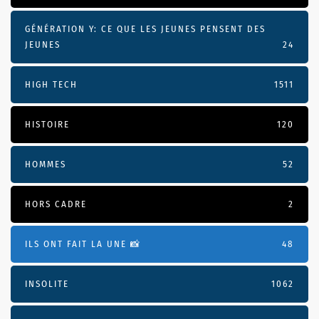
GÉNÉRATION Y: CE QUE LES JEUNES PENSENT DES
JEUNES
24
HIGH TECH
1511
HISTOIRE
120
HOMMES
52
HORS CADRE
2
ILS ONT FAIT LA UNE 📸
48
INSOLITE
1062