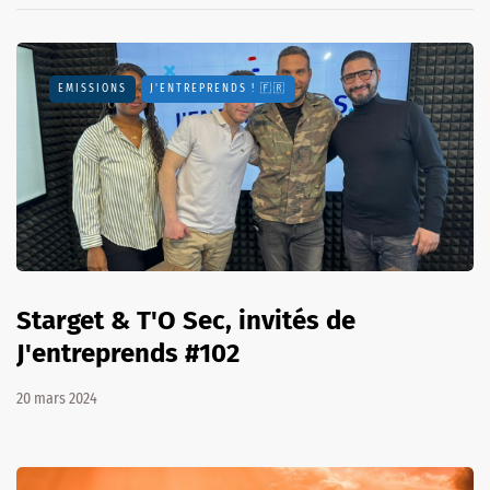
EMISSIONS
J'ENTREPRENDS ! 🇫🇷
Starget & T'O Sec, invités de
J'entreprends #102
20 mars 2024