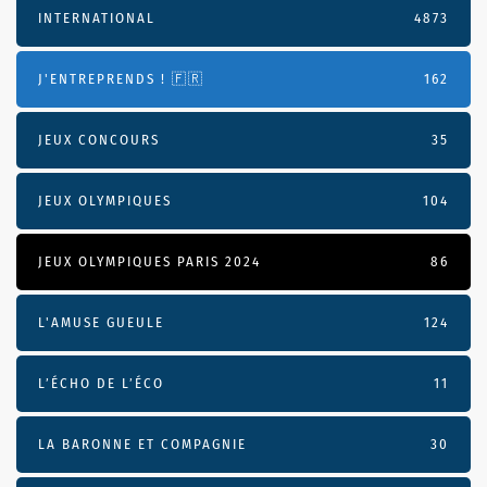
INTERNATIONAL
4873
J'ENTREPRENDS ! 🇫🇷
162
JEUX CONCOURS
35
JEUX OLYMPIQUES
104
JEUX OLYMPIQUES PARIS 2024
86
L'AMUSE GUEULE
124
L’ÉCHO DE L’ÉCO
11
LA BARONNE ET COMPAGNIE
30