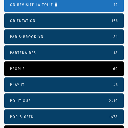
ON REVISITE LA TOILE 🖥️
12
ORIENTATION
166
PARIS-BROOKLYN
81
PARTENAIRES
18
PEOPLE
160
PLAY IT
46
POLITIQUE
2410
POP & GEEK
1478