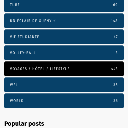
TURF
60
UN ÉCLAIR DE GUENY ⚡️
148
VIE ÉTUDIANTE
47
VOLLEY-BALL
3
VOYAGES / HÔTEL / LIFESTYLE
443
WEL
35
WORLD
36
Popular posts