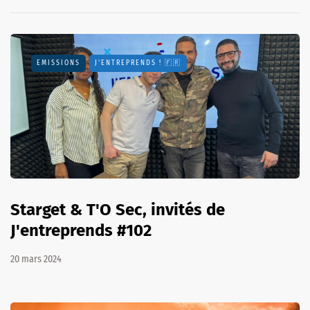
EMISSIONS
J'ENTREPRENDS ! 🇫🇷
Starget & T'O Sec, invités de
J'entreprends #102
20 mars 2024