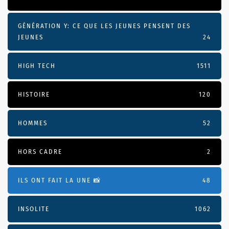
GÉNÉRATION Y: CE QUE LES JEUNES PENSENT DES
JEUNES
24
HIGH TECH
1511
HISTOIRE
120
HOMMES
52
HORS CADRE
2
ILS ONT FAIT LA UNE 📸
48
INSOLITE
1062