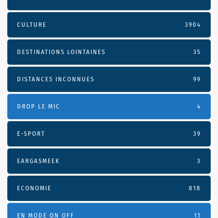
CULTURE
3904
DESTINATIONS LOINTAINES
35
DISTANCES INCONNUES
99
DROP LE MIC
4
E-SPORT
39
EARGASMEEK
3
ECONOMIE
818
EN MODE ON OFF
11