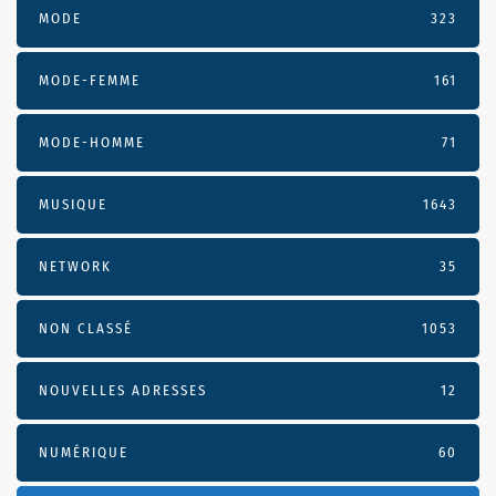
MODE
323
MODE-FEMME
161
MODE-HOMME
71
MUSIQUE
1643
NETWORK
35
NON CLASSÉ
1053
NOUVELLES ADRESSES
12
NUMÉRIQUE
60