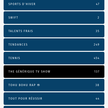
SPORTS D'HIVER
47
SWIFT
2
TALENTS FRAIS
35
TENDANCES
249
TENNIS
454
THE GÉNÉRIQUE TV SHOW
137
TOHU BOHU RAP 🤟
38
TOUT POUR RÉUSSIR
44