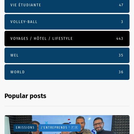
VIE ÉTUDIANTE
47
VOLLEY-BALL
3
VOYAGES / HÔTEL / LIFESTYLE
443
WEL
35
WORLD
36
Popular posts
EMISSIONS
J'ENTREPRENDS ! 🇫🇷