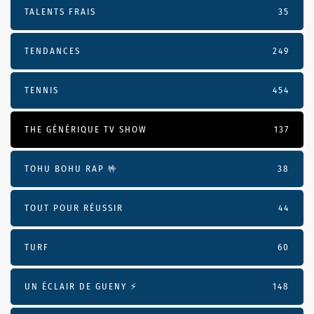
TALENTS FRAIS
35
TENDANCES
249
TENNIS
454
THE GÉNÉRIQUE TV SHOW
137
TOHU BOHU RAP 🤟
38
TOUT POUR RÉUSSIR
44
TURF
60
UN ÉCLAIR DE GUENY ⚡️
148