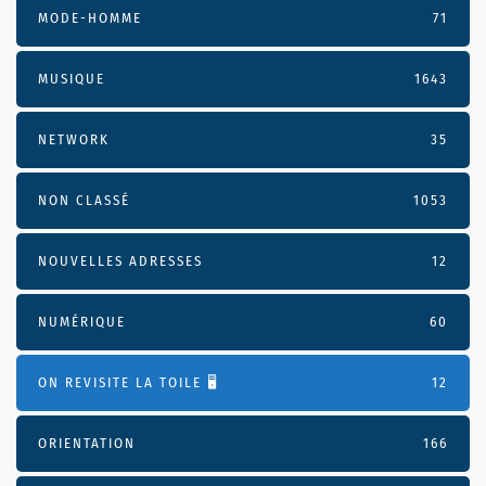
MODE-HOMME
71
MUSIQUE
1643
NETWORK
35
NON CLASSÉ
1053
NOUVELLES ADRESSES
12
NUMÉRIQUE
60
ON REVISITE LA TOILE 🖥️
12
ORIENTATION
166