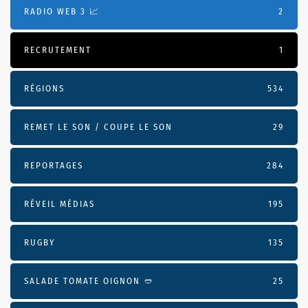
RADIO WEB 3 📈
2
RECRUTEMENT
1
RÉGIONS
534
REMET LE SON / COUPE LE SON
29
REPORTAGES
284
RÉVEIL MÉDIAS
195
RUGBY
135
SALADE TOMATE OIGNON 🥙
25