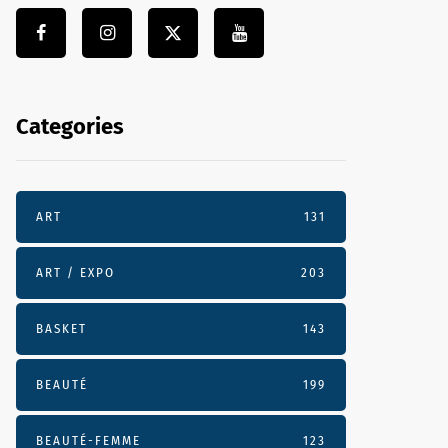
Categories
ART
131
ART / EXPO
203
BASKET
143
BEAUTÉ
199
BEAUTÉ-FEMME
123