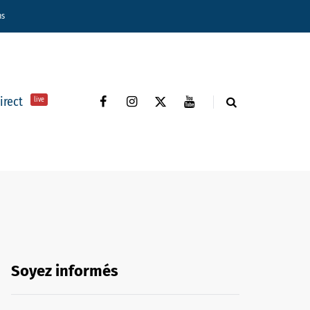
ns
direct
live
Soyez informés