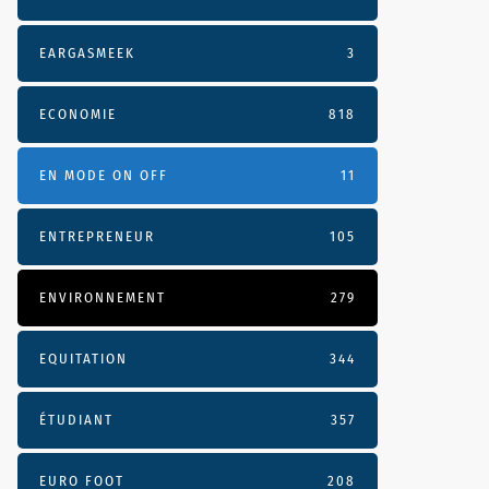
EARGASMEEK
3
ECONOMIE
818
EN MODE ON OFF
11
ENTREPRENEUR
105
ENVIRONNEMENT
279
EQUITATION
344
ÉTUDIANT
357
EURO FOOT
208