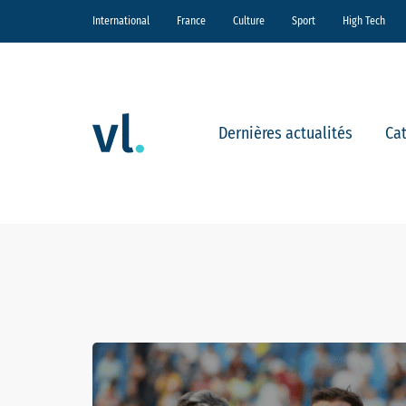
International
France
Culture
Sport
High Tech
Dernières actualités
Ca