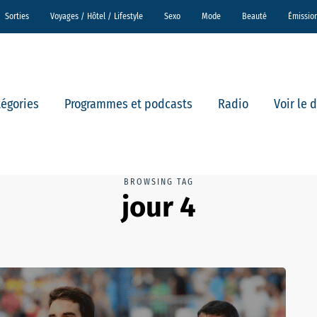
Sorties
Voyages / Hôtel / Lifestyle
Sexo
Mode
Beauté
Émissio
tégories
Programmes et podcasts
Radio
Voir le 
BROWSING TAG
jour 4