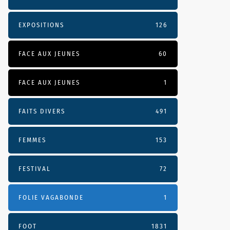
EXPOSITIONS
126
FACE AUX JEUNES
60
FACE AUX JEUNES
1
FAITS DIVERS
491
FEMMES
153
FESTIVAL
72
FOLIE VAGABONDE
1
FOOT
1831