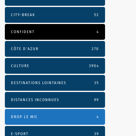
CITY-BREAK
52
CONFIDENT
4
CÔTE D’AZUR
270
CULTURE
3904
DESTINATIONS LOINTAINES
35
DISTANCES INCONNUES
99
DROP LE MIC
4
E-SPORT
39