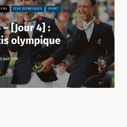
HEMA
JEUX OLYMPIQUES
SPORT
– [Jour 4] :
cis olympique
10 août 2016