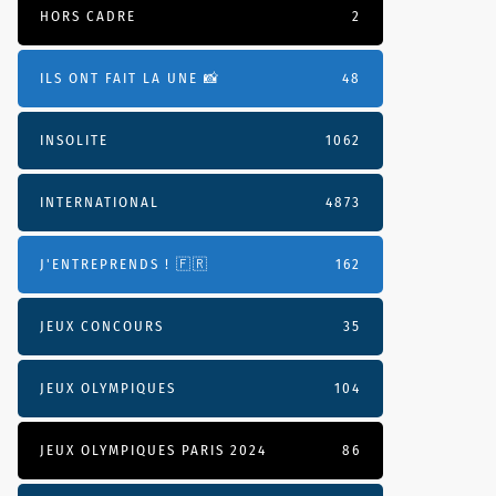
HORS CADRE
2
ILS ONT FAIT LA UNE 📸
48
INSOLITE
1062
INTERNATIONAL
4873
J'ENTREPRENDS ! 🇫🇷
162
JEUX CONCOURS
35
JEUX OLYMPIQUES
104
JEUX OLYMPIQUES PARIS 2024
86