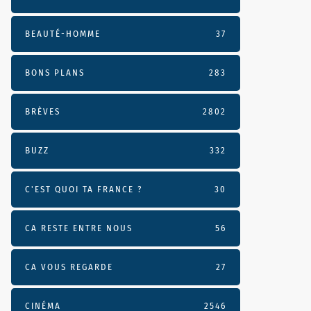
BEAUTÉ-HOMME
37
BONS PLANS
283
BRÈVES
2802
BUZZ
332
C'EST QUOI TA FRANCE ?
30
CA RESTE ENTRE NOUS
56
CA VOUS REGARDE
27
CINÉMA
2546