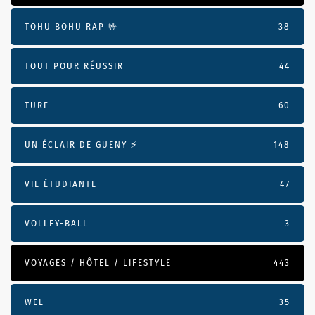
TOHU BOHU RAP 🤟
38
TOUT POUR RÉUSSIR
44
TURF
60
UN ÉCLAIR DE GUENY ⚡️
148
VIE ÉTUDIANTE
47
VOLLEY-BALL
3
VOYAGES / HÔTEL / LIFESTYLE
443
WEL
35