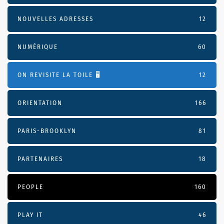
NOUVELLES ADRESSES
12
NUMÉRIQUE
60
ON REVISITE LA TOILE 🖥️
12
ORIENTATION
166
PARIS-BROOKLYN
81
PARTENAIRES
18
PEOPLE
160
PLAY IT
46