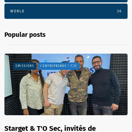
WORLD
36
Popular posts
EMISSIONS
J'ENTREPRENDS ! 🇫🇷
Starget & T'O Sec, invités de