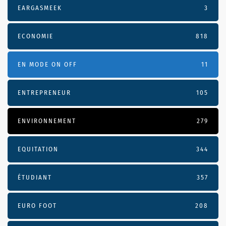
EARGASMEEK
3
ECONOMIE
818
EN MODE ON OFF
11
ENTREPRENEUR
105
ENVIRONNEMENT
279
EQUITATION
344
ÉTUDIANT
357
EURO FOOT
208