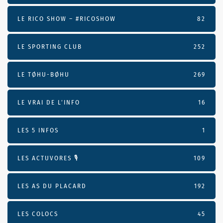
LE RICO SHOW – #RICOSHOW
82
LE SPORTING CLUB
252
LE TØHU-BØHU
269
LE VRAI DE L’INFO
16
LES 5 INFOS
1
LES ACTUVORES 🎙
109
LES AS DU PLACARD
192
LES COLOCS
45