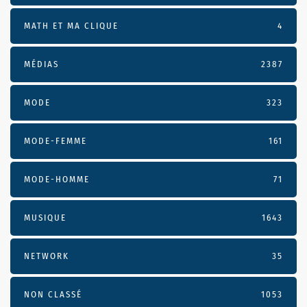
MATH ET MA CLIQUE
4
MÉDIAS
2387
MODE
323
MODE-FEMME
161
MODE-HOMME
71
MUSIQUE
1643
NETWORK
35
NON CLASSÉ
1053