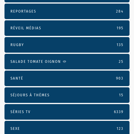
REPORTAGES
284
RÉVEIL MÉDIAS
195
RUGBY
135
SALADE TOMATE OIGNON 🥙
25
SANTÉ
903
SÉJOURS À THÈMES
15
SÉRIES TV
6339
SEXE
123