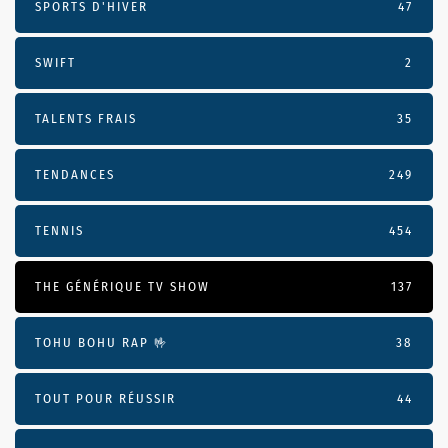
SPORTS D'HIVER
47
SWIFT
2
TALENTS FRAIS
35
TENDANCES
249
TENNIS
454
THE GÉNÉRIQUE TV SHOW
137
TOHU BOHU RAP 🤟
38
TOUT POUR RÉUSSIR
44