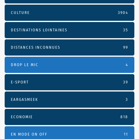
CULTURE
3904
DESTINATIONS LOINTAINES
35
DISTANCES INCONNUES
99
DROP LE MIC
4
E-SPORT
39
EARGASMEEK
3
ECONOMIE
818
EN MODE ON OFF
11