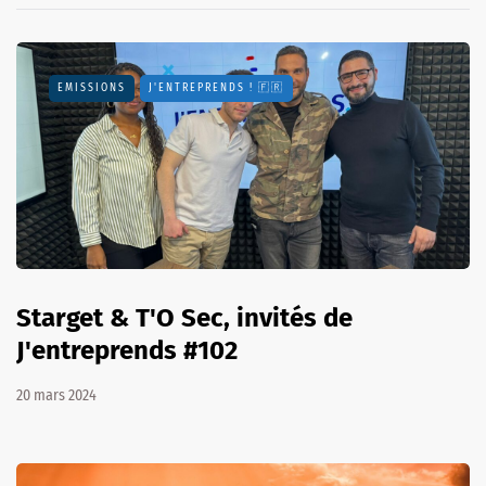
EMISSIONS
J'ENTREPRENDS ! 🇫🇷
Starget & T'O Sec, invités de
J'entreprends #102
20 mars 2024