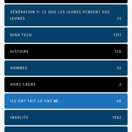
GÉNÉRATION Y: CE QUE LES JEUNES PENSENT DES
JEUNES
24
HIGH TECH
1511
HISTOIRE
120
HOMMES
52
HORS CADRE
2
ILS ONT FAIT LA UNE 📸
48
INSOLITE
1062