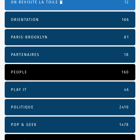
ON REVISITE LA TOILE 🖥️
12
ORIENTATION
166
PARIS-BROOKLYN
81
PARTENAIRES
18
PEOPLE
160
PLAY IT
46
POLITIQUE
2410
POP & GEEK
1478