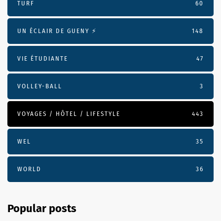
TURF
60
UN ÉCLAIR DE GUENY ⚡️
148
VIE ÉTUDIANTE
47
VOLLEY-BALL
3
VOYAGES / HÔTEL / LIFESTYLE
443
WEL
35
WORLD
36
Popular posts