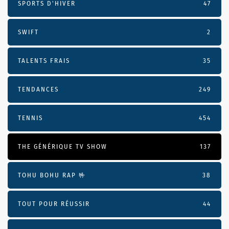
SPORTS D'HIVER
47
SWIFT
2
TALENTS FRAIS
35
TENDANCES
249
TENNIS
454
THE GÉNÉRIQUE TV SHOW
137
TOHU BOHU RAP 🤟
38
TOUT POUR RÉUSSIR
44