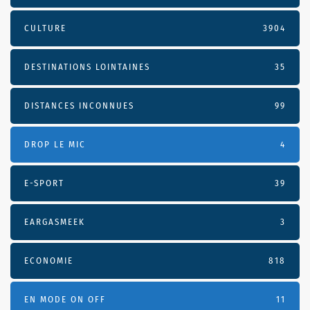
CULTURE
3904
DESTINATIONS LOINTAINES
35
DISTANCES INCONNUES
99
DROP LE MIC
4
E-SPORT
39
EARGASMEEK
3
ECONOMIE
818
EN MODE ON OFF
11