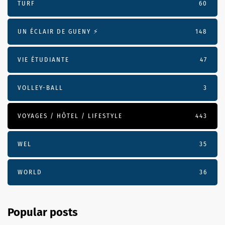
TURF
60
UN ÉCLAIR DE GUENY ⚡️
148
VIE ÉTUDIANTE
47
VOLLEY-BALL
3
VOYAGES / HÔTEL / LIFESTYLE
443
WEL
35
WORLD
36
Popular posts