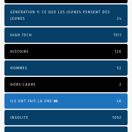
GÉNÉRATION Y: CE QUE LES JEUNES PENSENT DES
JEUNES
24
HIGH TECH
1511
HISTOIRE
120
HOMMES
52
HORS CADRE
2
ILS ONT FAIT LA UNE 📸
48
INSOLITE
1062