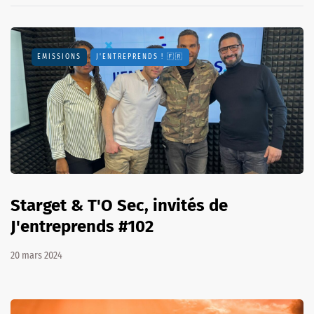
EMISSIONS
J'ENTREPRENDS ! 🇫🇷
Starget & T'O Sec, invités de
J'entreprends #102
20 mars 2024