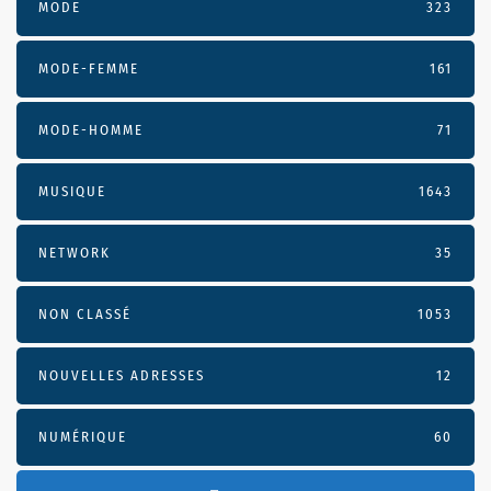
MODE
323
MODE-FEMME
161
MODE-HOMME
71
MUSIQUE
1643
NETWORK
35
NON CLASSÉ
1053
NOUVELLES ADRESSES
12
NUMÉRIQUE
60