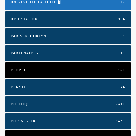
ON REVISITE LA TOILE 🖥️
12
ORIENTATION
166
PARIS-BROOKLYN
81
PARTENAIRES
18
PEOPLE
160
PLAY IT
46
POLITIQUE
2410
POP & GEEK
1478