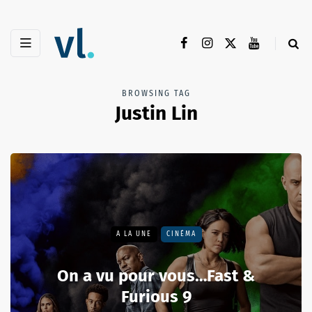
BROWSING TAG
Justin Lin
A LA UNE
CINÉMA
On a vu pour vous…Fast &
Furious 9