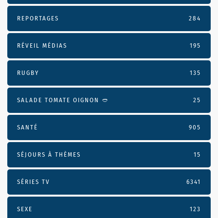
REPORTAGES
284
RÉVEIL MÉDIAS
195
RUGBY
135
SALADE TOMATE OIGNON 🥙
25
SANTÉ
905
SÉJOURS À THÈMES
15
SÉRIES TV
6341
SEXE
123