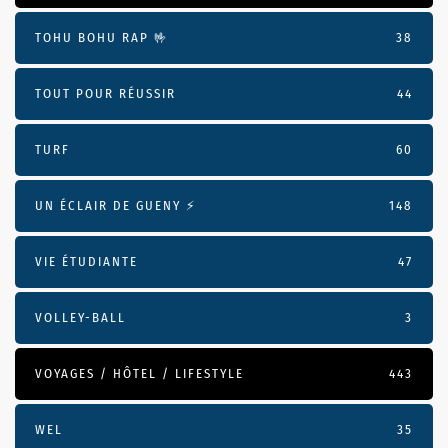
TOHU BOHU RAP 🤟
38
TOUT POUR RÉUSSIR
44
TURF
60
UN ÉCLAIR DE GUENY ⚡️
148
VIE ÉTUDIANTE
47
VOLLEY-BALL
3
VOYAGES / HÔTEL / LIFESTYLE
443
WEL
35