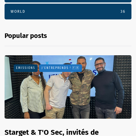
WORLD
36
Popular posts
EMISSIONS
J'ENTREPRENDS ! 🇫🇷
Starget & T'O Sec, invités de