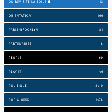
ON REVISITE LA TOILE 🖥️
12
ORIENTATION
166
PARIS-BROOKLYN
81
PARTENAIRES
18
PEOPLE
160
PLAY IT
46
POLITIQUE
2410
POP & GEEK
1478