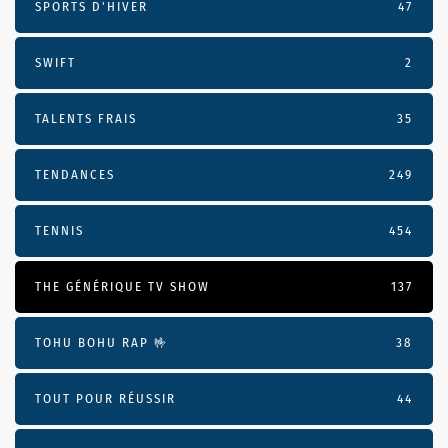
SPORTS D'HIVER
47
SWIFT
2
TALENTS FRAIS
35
TENDANCES
249
TENNIS
454
THE GÉNÉRIQUE TV SHOW
137
TOHU BOHU RAP 🤟
38
TOUT POUR RÉUSSIR
44