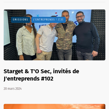
EMISSIONS
J'ENTREPRENDS ! 🇫🇷
Starget & T'O Sec, invités de
J'entreprends #102
20 mars 2024