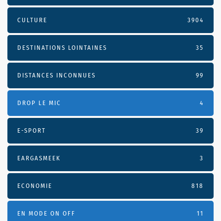
CULTURE
3904
DESTINATIONS LOINTAINES
35
DISTANCES INCONNUES
99
DROP LE MIC
4
E-SPORT
39
EARGASMEEK
3
ECONOMIE
818
EN MODE ON OFF
11