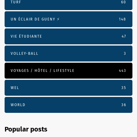
TURF
60
UN ÉCLAIR DE GUENY ⚡️
148
VIE ÉTUDIANTE
47
VOLLEY-BALL
3
VOYAGES / HÔTEL / LIFESTYLE
443
WEL
35
WORLD
36
Popular posts