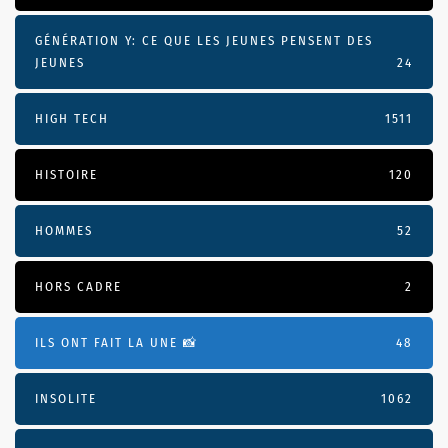
GÉNÉRATION Y: CE QUE LES JEUNES PENSENT DES
JEUNES
24
HIGH TECH
1511
HISTOIRE
120
HOMMES
52
HORS CADRE
2
ILS ONT FAIT LA UNE 📸
48
INSOLITE
1062