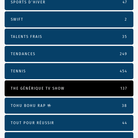
SPORTS D'HIVER
47
SWIFT
2
TALENTS FRAIS
35
TENDANCES
249
TENNIS
454
THE GÉNÉRIQUE TV SHOW
137
TOHU BOHU RAP 🤟
38
TOUT POUR RÉUSSIR
44