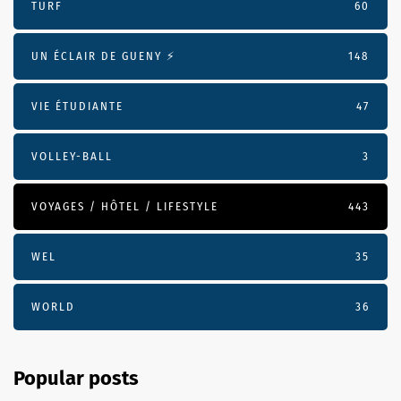
TURF
60
UN ÉCLAIR DE GUENY ⚡️
148
VIE ÉTUDIANTE
47
VOLLEY-BALL
3
VOYAGES / HÔTEL / LIFESTYLE
443
WEL
35
WORLD
36
Popular posts