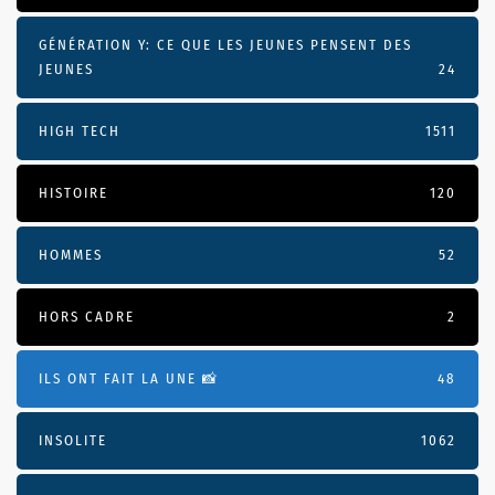
GÉNÉRATION Y: CE QUE LES JEUNES PENSENT DES
JEUNES
24
HIGH TECH
1511
HISTOIRE
120
HOMMES
52
HORS CADRE
2
ILS ONT FAIT LA UNE 📸
48
INSOLITE
1062