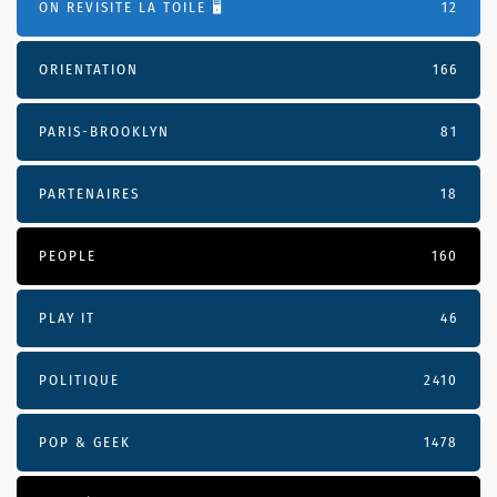
ON REVISITE LA TOILE 🖥️
12
ORIENTATION
166
PARIS-BROOKLYN
81
PARTENAIRES
18
PEOPLE
160
PLAY IT
46
POLITIQUE
2410
POP & GEEK
1478