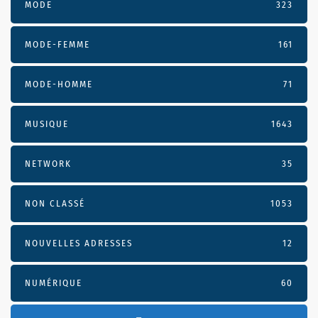
MODE
323
MODE-FEMME
161
MODE-HOMME
71
MUSIQUE
1643
NETWORK
35
NON CLASSÉ
1053
NOUVELLES ADRESSES
12
NUMÉRIQUE
60