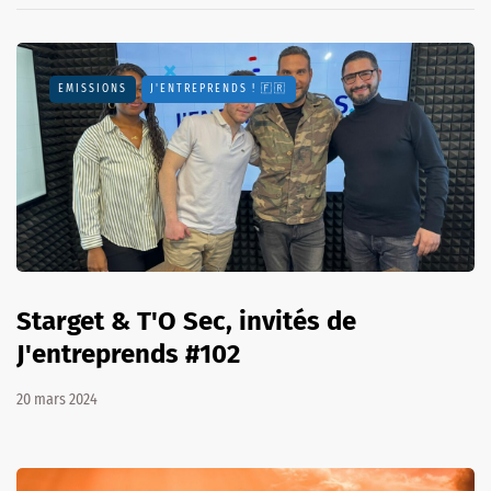
EMISSIONS
J'ENTREPRENDS ! 🇫🇷
Starget & T'O Sec, invités de
J'entreprends #102
20 mars 2024