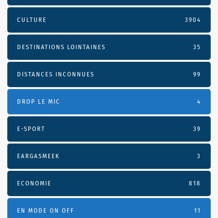
CULTURE
3904
DESTINATIONS LOINTAINES
35
DISTANCES INCONNUES
99
DROP LE MIC
4
E-SPORT
39
EARGASMEEK
3
ECONOMIE
818
EN MODE ON OFF
11