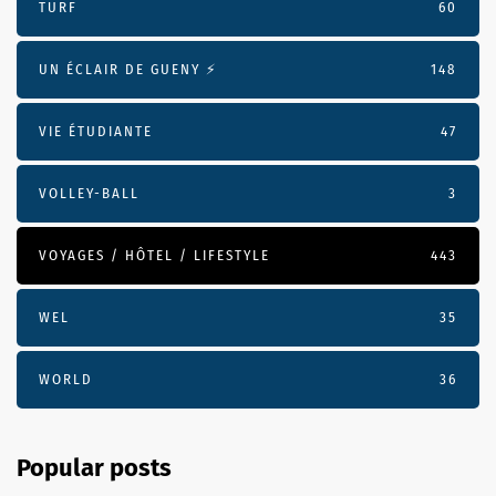
TURF
60
UN ÉCLAIR DE GUENY ⚡️
148
VIE ÉTUDIANTE
47
VOLLEY-BALL
3
VOYAGES / HÔTEL / LIFESTYLE
443
WEL
35
WORLD
36
Popular posts