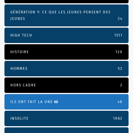
GÉNÉRATION Y: CE QUE LES JEUNES PENSENT DES
JEUNES
24
HIGH TECH
1511
HISTOIRE
120
HOMMES
52
HORS CADRE
2
ILS ONT FAIT LA UNE 📸
48
INSOLITE
1062