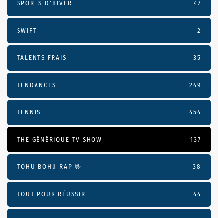
SPORTS D'HIVER
47
SWIFT
2
TALENTS FRAIS
35
TENDANCES
249
TENNIS
454
THE GÉNÉRIQUE TV SHOW
137
TOHU BOHU RAP 🤟
38
TOUT POUR RÉUSSIR
44