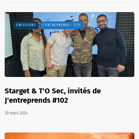
EMISSIONS
J'ENTREPRENDS ! 🇫🇷
Starget & T'O Sec, invités de
J'entreprends #102
20 mars 2024