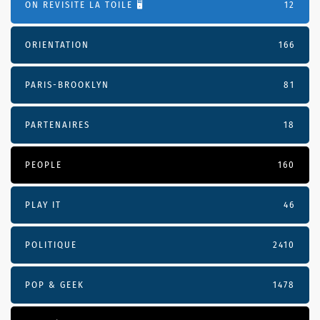
ON REVISITE LA TOILE 🖥️
12
ORIENTATION
166
PARIS-BROOKLYN
81
PARTENAIRES
18
PEOPLE
160
PLAY IT
46
POLITIQUE
2410
POP & GEEK
1478