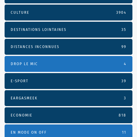
CULTURE
3904
DESTINATIONS LOINTAINES
35
DISTANCES INCONNUES
99
DROP LE MIC
4
E-SPORT
39
EARGASMEEK
3
ECONOMIE
818
EN MODE ON OFF
11