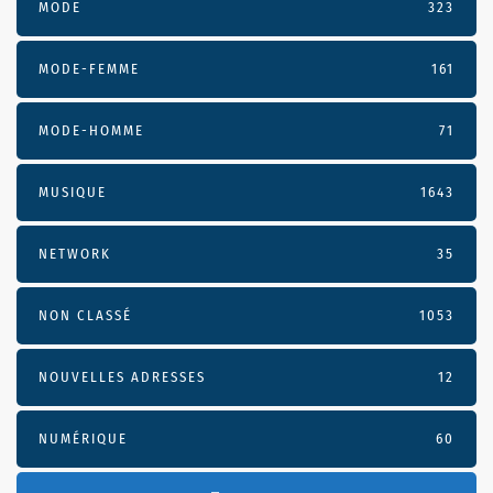
MODE
323
MODE-FEMME
161
MODE-HOMME
71
MUSIQUE
1643
NETWORK
35
NON CLASSÉ
1053
NOUVELLES ADRESSES
12
NUMÉRIQUE
60