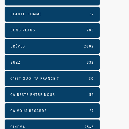
BEAUTÉ-HOMME
37
BONS PLANS
283
BRÈVES
2802
BUZZ
332
C'EST QUOI TA FRANCE ?
30
CA RESTE ENTRE NOUS
56
CA VOUS REGARDE
27
CINÉMA
2546