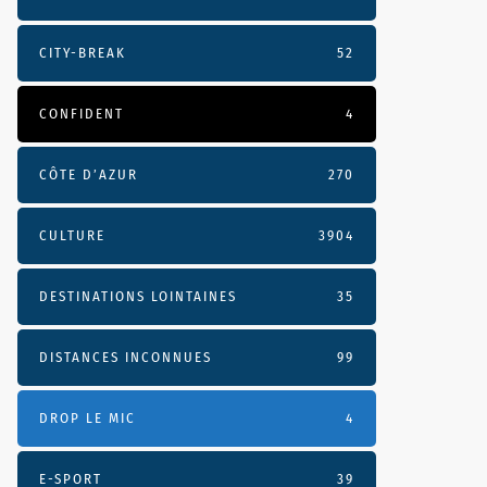
CITY-BREAK
52
CONFIDENT
4
CÔTE D’AZUR
270
CULTURE
3904
DESTINATIONS LOINTAINES
35
DISTANCES INCONNUES
99
DROP LE MIC
4
E-SPORT
39