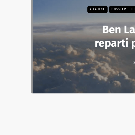
A LA UNE
DOSSIER - T
Ben La
reparti 
2