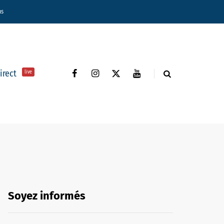
ns
direct
live
Soyez informés