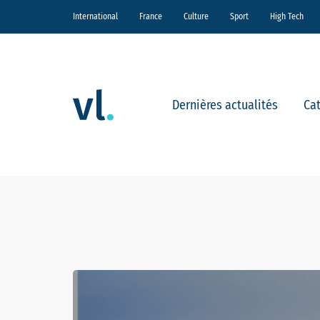
International
France
Culture
Sport
High Tech
Dernières actualités
Ca