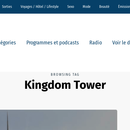
Sorties
Voyages / Hôtel / Lifestyle
Sexo
Mode
Beauté
Émissio
tégories
Programmes et podcasts
Radio
Voir le 
BROWSING TAG
Kingdom Tower