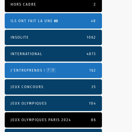
HORS CADRE
2
ILS ONT FAIT LA UNE 📸
48
INSOLITE
1062
INTERNATIONAL
4873
J'ENTREPRENDS ! 🇫🇷
162
JEUX CONCOURS
35
JEUX OLYMPIQUES
104
JEUX OLYMPIQUES PARIS 2024
86