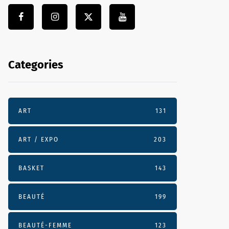
Categories
ART
131
ART / EXPO
203
BASKET
143
BEAUTÉ
199
BEAUTÉ-FEMME
123