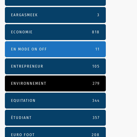
EARGASMEEK
3
ECONOMIE
818
EN MODE ON OFF
11
ENTREPRENEUR
105
ENVIRONNEMENT
279
EQUITATION
344
ÉTUDIANT
357
EURO FOOT
208