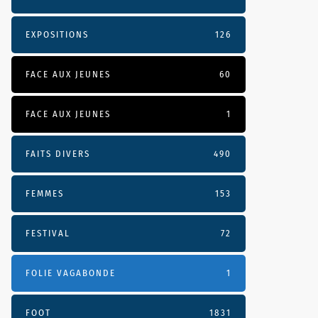
EXPOSITIONS
126
FACE AUX JEUNES
60
FACE AUX JEUNES
1
FAITS DIVERS
490
FEMMES
153
FESTIVAL
72
FOLIE VAGABONDE
1
FOOT
1831