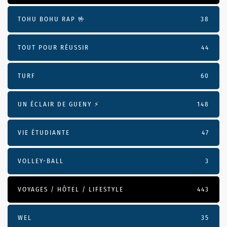
TOHU BOHU RAP 🤟
38
TOUT POUR RÉUSSIR
44
TURF
60
UN ÉCLAIR DE GUENY ⚡️
148
VIE ÉTUDIANTE
47
VOLLEY-BALL
3
VOYAGES / HÔTEL / LIFESTYLE
443
WEL
35