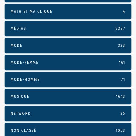
MATH ET MA CLIQUE
4
MÉDIAS
2387
MODE
323
MODE-FEMME
161
MODE-HOMME
71
MUSIQUE
1643
NETWORK
35
NON CLASSÉ
1053