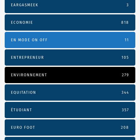
EARGASMEEK
3
ECONOMIE
818
EN MODE ON OFF
11
ENTREPRENEUR
105
ENVIRONNEMENT
279
EQUITATION
344
ÉTUDIANT
357
EURO FOOT
208