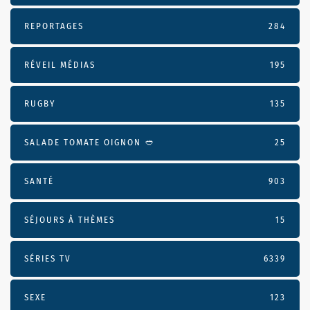
REPORTAGES
284
RÉVEIL MÉDIAS
195
RUGBY
135
SALADE TOMATE OIGNON 🥙
25
SANTÉ
903
SÉJOURS À THÈMES
15
SÉRIES TV
6339
SEXE
123