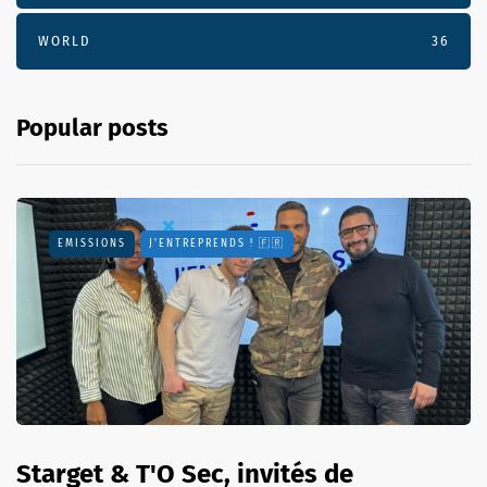
WORLD
36
Popular posts
EMISSIONS
J'ENTREPRENDS ! 🇫🇷
Starget & T'O Sec, invités de