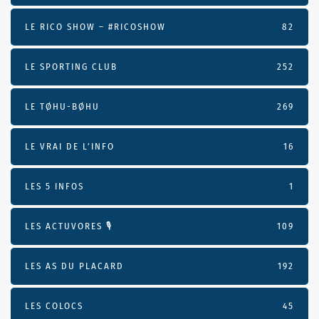
LE RICO SHOW – #RICOSHOW
82
LE SPORTING CLUB
252
LE TØHU-BØHU
269
LE VRAI DE L’INFO
16
LES 5 INFOS
1
LES ACTUVORES 🎙
109
LES AS DU PLACARD
192
LES COLOCS
45