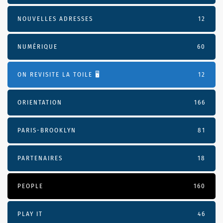
NOUVELLES ADRESSES
12
NUMÉRIQUE
60
ON REVISITE LA TOILE 🖥️
12
ORIENTATION
166
PARIS-BROOKLYN
81
PARTENAIRES
18
PEOPLE
160
PLAY IT
46