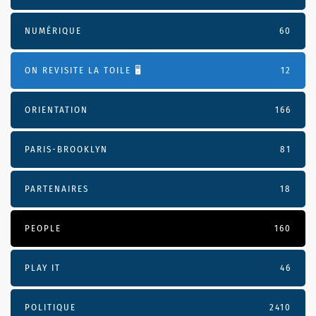
NUMÉRIQUE
60
ON REVISITE LA TOILE 🖥️
12
ORIENTATION
166
PARIS-BROOKLYN
81
PARTENAIRES
18
PEOPLE
160
PLAY IT
46
POLITIQUE
2410