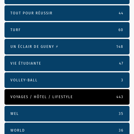
TOUT POUR RÉUSSIR
44
TURF
60
UN ÉCLAIR DE GUENY ⚡️
148
VIE ÉTUDIANTE
47
VOLLEY-BALL
3
VOYAGES / HÔTEL / LIFESTYLE
443
WEL
35
WORLD
36