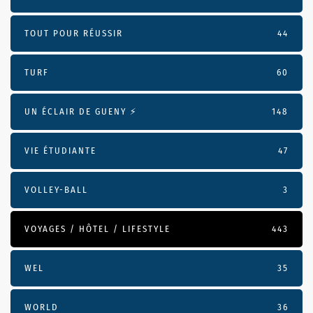
TOUT POUR RÉUSSIR
44
TURF
60
UN ÉCLAIR DE GUENY ⚡️
148
VIE ÉTUDIANTE
47
VOLLEY-BALL
3
VOYAGES / HÔTEL / LIFESTYLE
443
WEL
35
WORLD
36