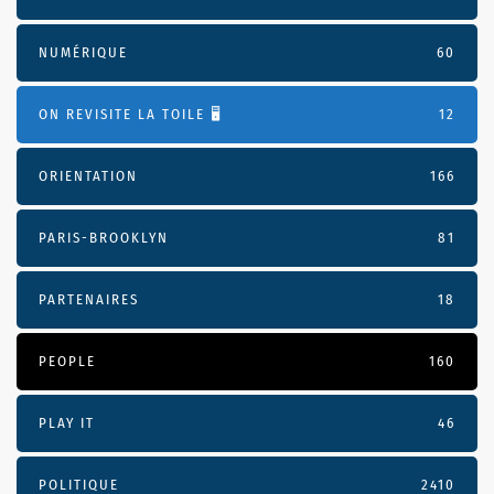
NUMÉRIQUE
60
ON REVISITE LA TOILE 🖥️
12
ORIENTATION
166
PARIS-BROOKLYN
81
PARTENAIRES
18
PEOPLE
160
PLAY IT
46
POLITIQUE
2410