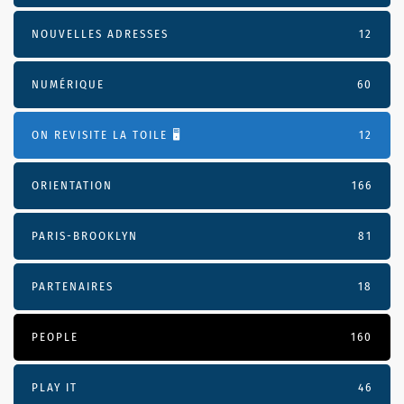
NOUVELLES ADRESSES
12
NUMÉRIQUE
60
ON REVISITE LA TOILE 🖥️
12
ORIENTATION
166
PARIS-BROOKLYN
81
PARTENAIRES
18
PEOPLE
160
PLAY IT
46