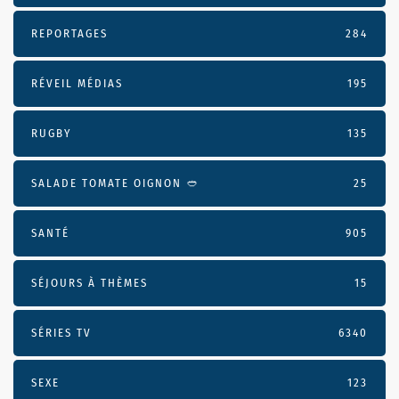
REPORTAGES
284
RÉVEIL MÉDIAS
195
RUGBY
135
SALADE TOMATE OIGNON 🥙
25
SANTÉ
905
SÉJOURS À THÈMES
15
SÉRIES TV
6340
SEXE
123