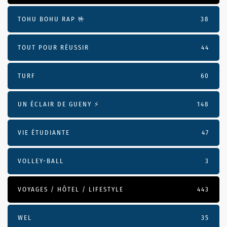
TOHU BOHU RAP 🤟
38
TOUT POUR RÉUSSIR
44
TURF
60
UN ÉCLAIR DE GUENY ⚡️
148
VIE ÉTUDIANTE
47
VOLLEY-BALL
3
VOYAGES / HÔTEL / LIFESTYLE
443
WEL
35