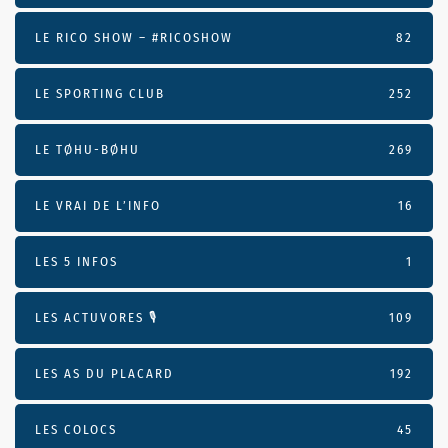
LE RICO SHOW – #RICOSHOW
82
LE SPORTING CLUB
252
LE TØHU-BØHU
269
LE VRAI DE L’INFO
16
LES 5 INFOS
1
LES ACTUVORES 🎙
109
LES AS DU PLACARD
192
LES COLOCS
45