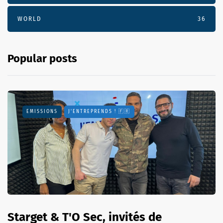
WORLD
36
Popular posts
EMISSIONS
J'ENTREPRENDS ! 🇫🇷
Starget & T'O Sec, invités de