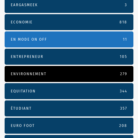
EARGASMEEK
3
ECONOMIE
818
EN MODE ON OFF
11
ENTREPRENEUR
105
ENVIRONNEMENT
279
EQUITATION
344
ÉTUDIANT
357
EURO FOOT
208