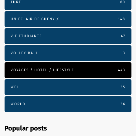
TURF
60
UN ÉCLAIR DE GUENY ⚡️
148
VIE ÉTUDIANTE
47
VOLLEY-BALL
3
VOYAGES / HÔTEL / LIFESTYLE
443
WEL
35
WORLD
36
Popular posts