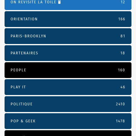
ON REVISITE LA TOILE 🖥️
12
ORIENTATION
166
PARIS-BROOKLYN
81
PARTENAIRES
18
PEOPLE
160
PLAY IT
46
POLITIQUE
2410
POP & GEEK
1478