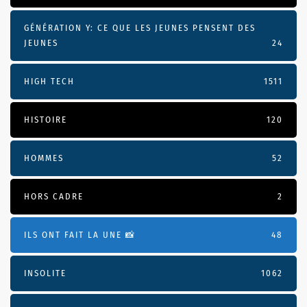
GÉNÉRATION Y: CE QUE LES JEUNES PENSENT DES
JEUNES
24
HIGH TECH
1511
HISTOIRE
120
HOMMES
52
HORS CADRE
2
ILS ONT FAIT LA UNE 📸
48
INSOLITE
1062