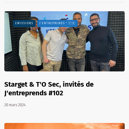
EMISSIONS
J'ENTREPRENDS ! 🇫🇷
Starget & T'O Sec, invités de
J'entreprends #102
20 mars 2024