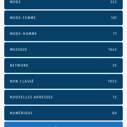
MODE
323
MODE-FEMME
161
MODE-HOMME
71
MUSIQUE
1643
NETWORK
35
NON CLASSÉ
1053
NOUVELLES ADRESSES
12
NUMÉRIQUE
60