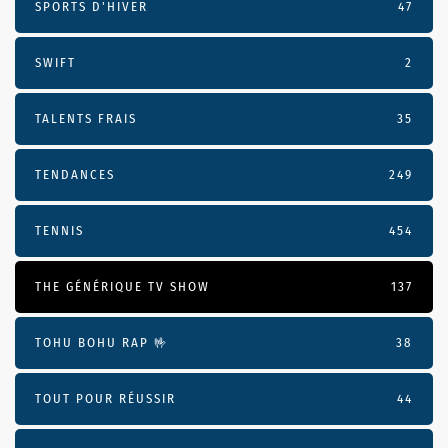
SPORTS D'HIVER
47
SWIFT
2
TALENTS FRAIS
35
TENDANCES
249
TENNIS
454
THE GÉNÉRIQUE TV SHOW
137
TOHU BOHU RAP 🤟
38
TOUT POUR RÉUSSIR
44