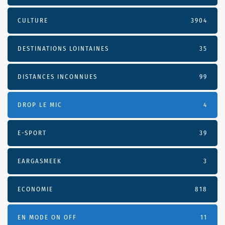
CULTURE
3904
DESTINATIONS LOINTAINES
35
DISTANCES INCONNUES
99
DROP LE MIC
4
E-SPORT
39
EARGASMEEK
3
ECONOMIE
818
EN MODE ON OFF
11