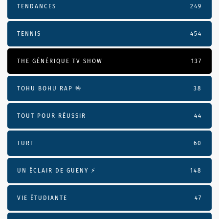
TENDANCES
249
TENNIS
454
THE GÉNÉRIQUE TV SHOW
137
TOHU BOHU RAP 🤟
38
TOUT POUR RÉUSSIR
44
TURF
60
UN ÉCLAIR DE GUENY ⚡️
148
VIE ÉTUDIANTE
47