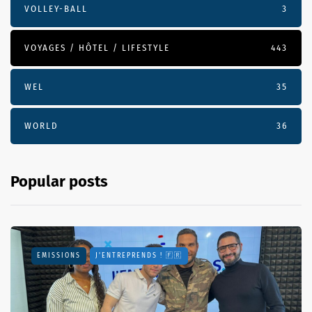
VOLLEY-BALL
3
VOYAGES / HÔTEL / LIFESTYLE
443
WEL
35
WORLD
36
Popular posts
EMISSIONS
J'ENTREPRENDS ! 🇫🇷