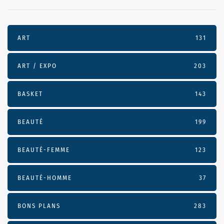
ART
131
ART / EXPO
203
BASKET
143
BEAUTÉ
199
BEAUTÉ-FEMME
123
BEAUTÉ-HOMME
37
BONS PLANS
283