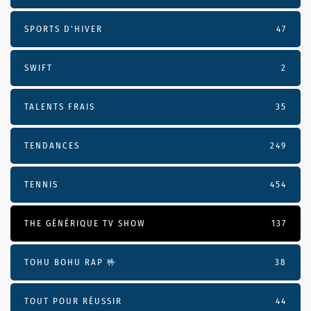
SPORTS D'HIVER
47
SWIFT
2
TALENTS FRAIS
35
TENDANCES
249
TENNIS
454
THE GÉNÉRIQUE TV SHOW
137
TOHU BOHU RAP 🤟
38
TOUT POUR RÉUSSIR
44