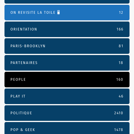
ON REVISITE LA TOILE 🖥️
12
ORIENTATION
166
PARIS-BROOKLYN
81
PARTENAIRES
18
PEOPLE
160
PLAY IT
46
POLITIQUE
2410
POP & GEEK
1478