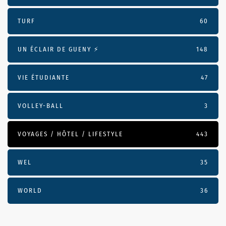
TURF
60
UN ÉCLAIR DE GUENY ⚡️
148
VIE ÉTUDIANTE
47
VOLLEY-BALL
3
VOYAGES / HÔTEL / LIFESTYLE
443
WEL
35
WORLD
36