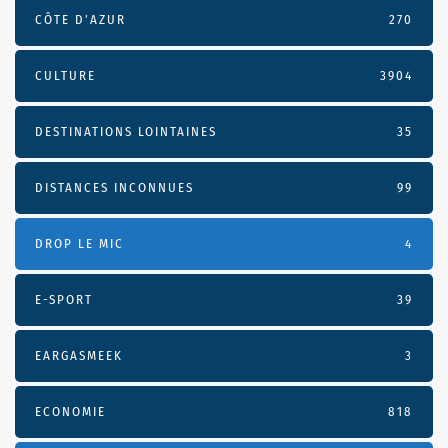
CÔTE D’AZUR
270
CULTURE
3904
DESTINATIONS LOINTAINES
35
DISTANCES INCONNUES
99
DROP LE MIC
4
E-SPORT
39
EARGASMEEK
3
ECONOMIE
818