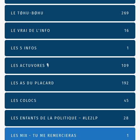
LE TØHU-BØHU
269
LE VRAI DE L’INFO
16
LES 5 INFOS
1
LES ACTUVORES 🎙
109
LES AS DU PLACARD
192
LES COLOCS
45
LES ENFANTS DE LA POLITIQUE – #LE2LP
28
LES MIX - TU ME REMERCIERAS
1