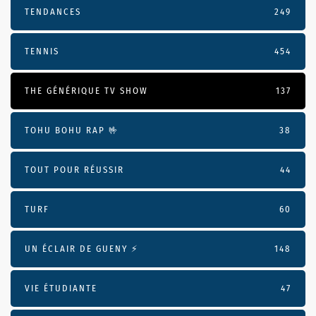
TENDANCES
249
TENNIS
454
THE GÉNÉRIQUE TV SHOW
137
TOHU BOHU RAP 🤟
38
TOUT POUR RÉUSSIR
44
TURF
60
UN ÉCLAIR DE GUENY ⚡️
148
VIE ÉTUDIANTE
47