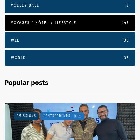
VOLLEY-BALL
3
VOYAGES / HÔTEL / LIFESTYLE
443
WEL
35
WORLD
36
Popular posts
EMISSIONS
J'ENTREPRENDS ! 🇫🇷