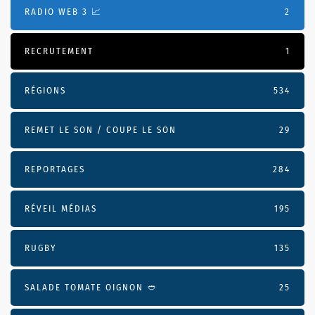
RADIO WEB 3 📈
2
RECRUTEMENT
1
RÉGIONS
534
REMET LE SON / COUPE LE SON
29
REPORTAGES
284
RÉVEIL MÉDIAS
195
RUGBY
135
SALADE TOMATE OIGNON 🥙
25