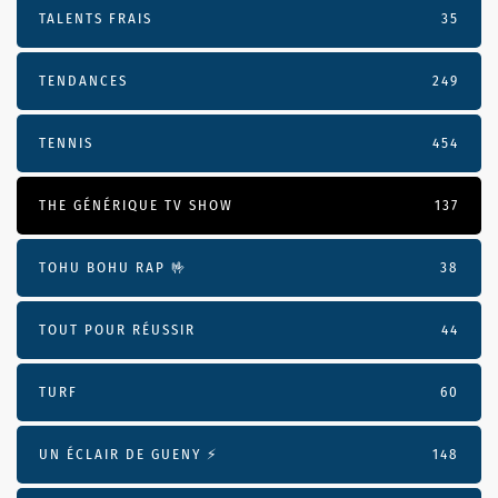
TALENTS FRAIS
35
TENDANCES
249
TENNIS
454
THE GÉNÉRIQUE TV SHOW
137
TOHU BOHU RAP 🤟
38
TOUT POUR RÉUSSIR
44
TURF
60
UN ÉCLAIR DE GUENY ⚡️
148