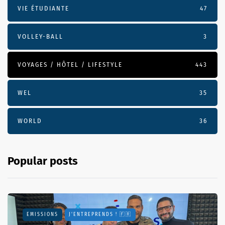
VIE ÉTUDIANTE
47
VOLLEY-BALL
3
VOYAGES / HÔTEL / LIFESTYLE
443
WEL
35
WORLD
36
Popular posts
EMISSIONS
J'ENTREPRENDS ! 🇫🇷