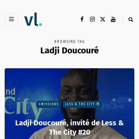
BROWSING TAG
Ladji Doucouré
EMISSIONS
LESS & THE CITY 😈
Ladji Doucouré, invité de Less &
The City #20