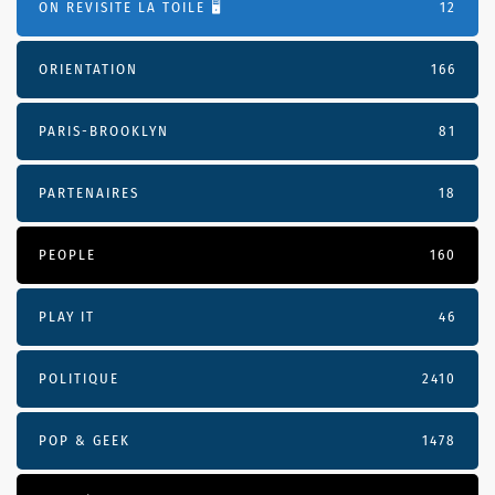
ON REVISITE LA TOILE 🖥️
12
ORIENTATION
166
PARIS-BROOKLYN
81
PARTENAIRES
18
PEOPLE
160
PLAY IT
46
POLITIQUE
2410
POP & GEEK
1478