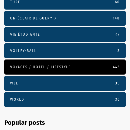
TURF
60
UN ÉCLAIR DE GUENY ⚡️
148
VIE ÉTUDIANTE
47
VOLLEY-BALL
3
VOYAGES / HÔTEL / LIFESTYLE
443
WEL
35
WORLD
36
Popular posts