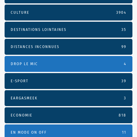
CULTURE
3904
DESTINATIONS LOINTAINES
35
DISTANCES INCONNUES
99
DROP LE MIC
4
E-SPORT
39
EARGASMEEK
3
ECONOMIE
818
EN MODE ON OFF
11