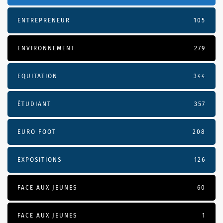
ENTREPRENEUR
105
ENVIRONNEMENT
279
EQUITATION
344
ÉTUDIANT
357
EURO FOOT
208
EXPOSITIONS
126
FACE AUX JEUNES
60
FACE AUX JEUNES
1