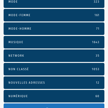
MODE
323
MODE-FEMME
161
MODE-HOMME
71
MUSIQUE
1643
NETWORK
35
NON CLASSÉ
1053
NOUVELLES ADRESSES
12
NUMÉRIQUE
60