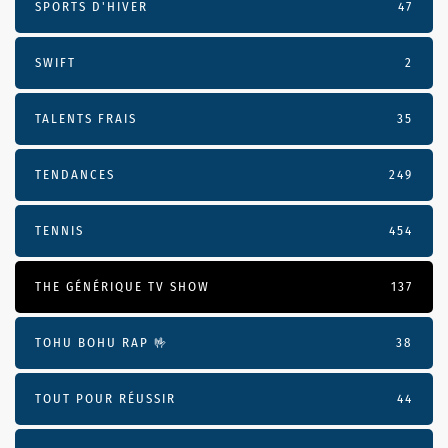
SPORTS D'HIVER
47
SWIFT
2
TALENTS FRAIS
35
TENDANCES
249
TENNIS
454
THE GÉNÉRIQUE TV SHOW
137
TOHU BOHU RAP 🤟
38
TOUT POUR RÉUSSIR
44