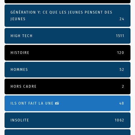
GÉNÉRATION Y: CE QUE LES JEUNES PENSENT DES
JEUNES
24
HIGH TECH
1511
HISTOIRE
120
HOMMES
52
HORS CADRE
2
ILS ONT FAIT LA UNE 📸
48
INSOLITE
1062