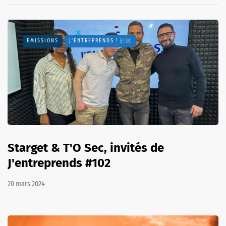
EMISSIONS
J'ENTREPRENDS ! 🇫🇷
Starget & T'O Sec, invités de
J'entreprends #102
20 mars 2024