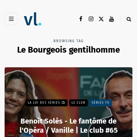
BROWSING TAG
Le Bourgeois gentilhomme
LA LOI DES SÉRIES 📺
LE CLUB
SÉRIES TV
Benoît Solès - Le fantôme de
l'Opéra / Vanille | Le club #65