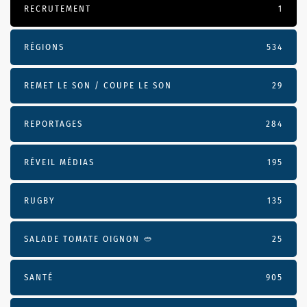
RECRUTEMENT
1
RÉGIONS
534
REMET LE SON / COUPE LE SON
29
REPORTAGES
284
RÉVEIL MÉDIAS
195
RUGBY
135
SALADE TOMATE OIGNON 🥙
25
SANTÉ
905