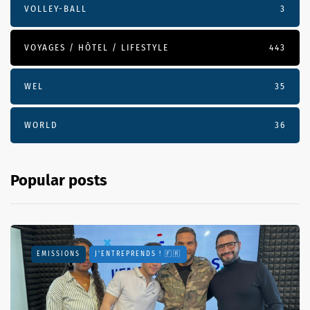
VOLLEY-BALL
3
VOYAGES / HÔTEL / LIFESTYLE
443
WEL
35
WORLD
36
Popular posts
EMISSIONS
J'ENTREPRENDS ! 🇫🇷