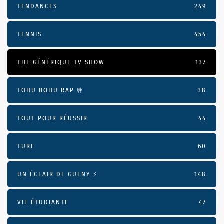
TENDANCES
249
TENNIS
454
THE GÉNÉRIQUE TV SHOW
137
TOHU BOHU RAP 🤟
38
TOUT POUR RÉUSSIR
44
TURF
60
UN ÉCLAIR DE GUENY ⚡️
148
VIE ÉTUDIANTE
47