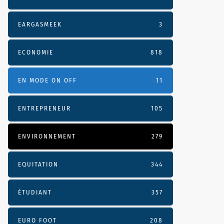
EARGASMEEK
3
ECONOMIE
818
EN MODE ON OFF
11
ENTREPRENEUR
105
ENVIRONNEMENT
279
EQUITATION
344
ÉTUDIANT
357
EURO FOOT
208