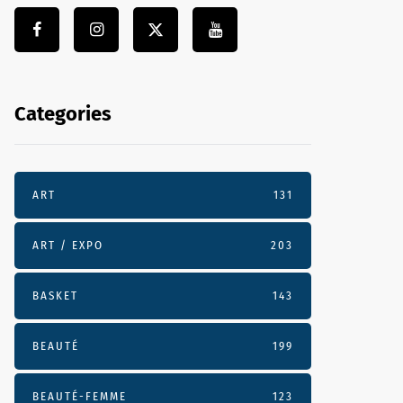
Categories
ART
131
ART / EXPO
203
BASKET
143
BEAUTÉ
199
BEAUTÉ-FEMME
123