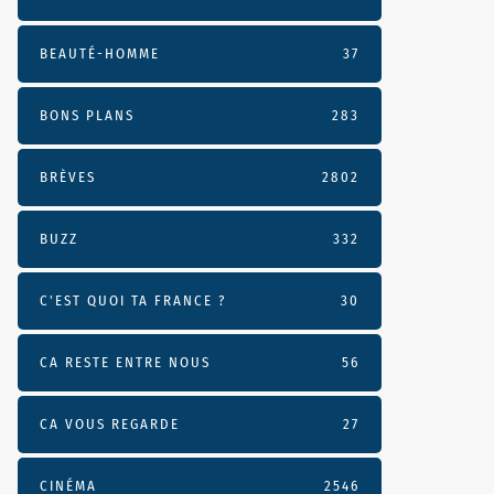
BEAUTÉ-HOMME
37
BONS PLANS
283
BRÈVES
2802
BUZZ
332
C'EST QUOI TA FRANCE ?
30
CA RESTE ENTRE NOUS
56
CA VOUS REGARDE
27
CINÉMA
2546