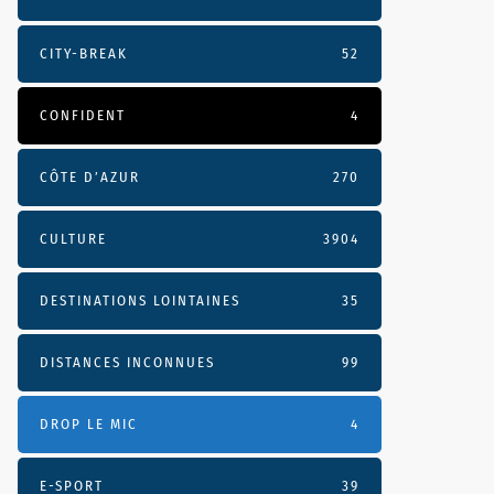
CITY-BREAK
52
CONFIDENT
4
CÔTE D’AZUR
270
CULTURE
3904
DESTINATIONS LOINTAINES
35
DISTANCES INCONNUES
99
DROP LE MIC
4
E-SPORT
39