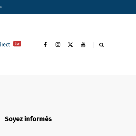
ns
direct
live
Soyez informés