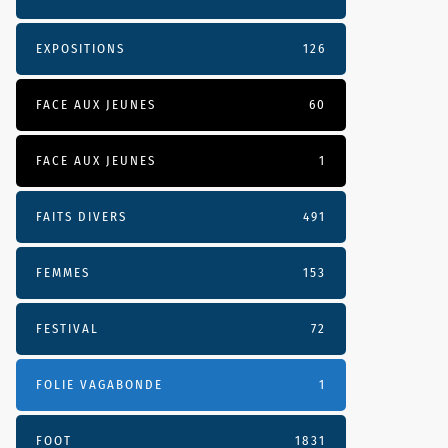
EXPOSITIONS
126
FACE AUX JEUNES
60
FACE AUX JEUNES
1
FAITS DIVERS
491
FEMMES
153
FESTIVAL
72
FOLIE VAGABONDE
1
FOOT
1831