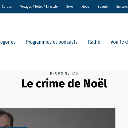
Sorties
Voyages / Hôtel / Lifestyle
Sexo
Mode
Beauté
Émissio
tégories
Programmes et podcasts
Radio
Voir le 
BROWSING TAG
Le crime de Noël