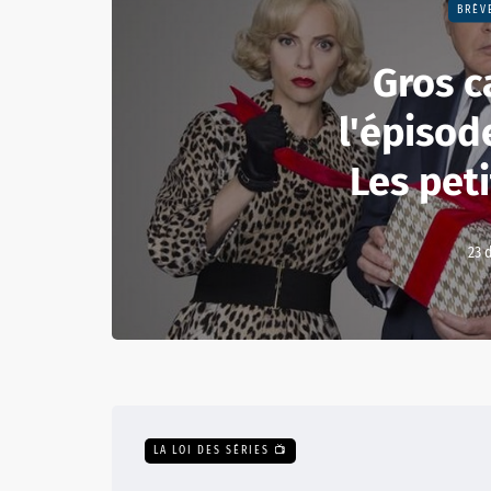
BRÈV
Gros c
l'épisod
Les pet
23 
LA LOI DES SÉRIES 📺