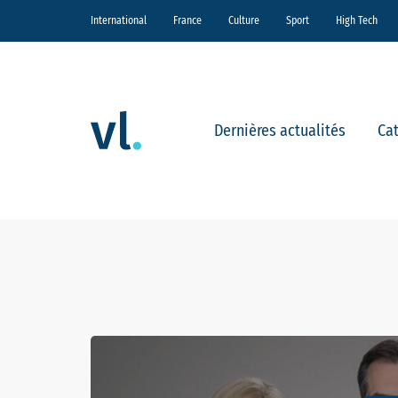
International
France
Culture
Sport
High Tech
Dernières actualités
Ca