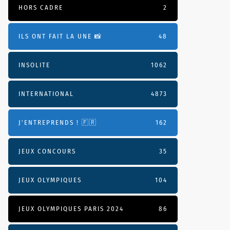
HORS CADRE
2
ILS ONT FAIT LA UNE 📸
48
INSOLITE
1062
INTERNATIONAL
4873
J'ENTREPRENDS ! 🇫🇷
162
JEUX CONCOURS
35
JEUX OLYMPIQUES
104
JEUX OLYMPIQUES PARIS 2024
86