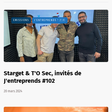
EMISSIONS
J'ENTREPRENDS ! 🇫🇷
Starget & T'O Sec, invités de
J'entreprends #102
20 mars 2024