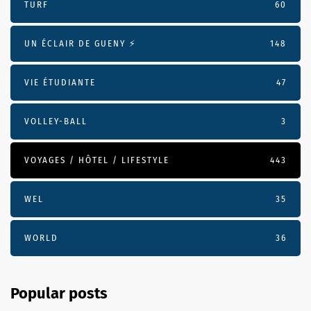
TURF
60
UN ÉCLAIR DE GUENY ⚡️
148
VIE ÉTUDIANTE
47
VOLLEY-BALL
3
VOYAGES / HÔTEL / LIFESTYLE
443
WEL
35
WORLD
36
Popular posts