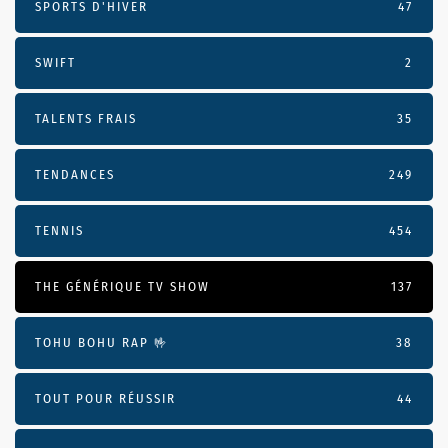
SPORTS D'HIVER
47
SWIFT
2
TALENTS FRAIS
35
TENDANCES
249
TENNIS
454
THE GÉNÉRIQUE TV SHOW
137
TOHU BOHU RAP 🤟
38
TOUT POUR RÉUSSIR
44