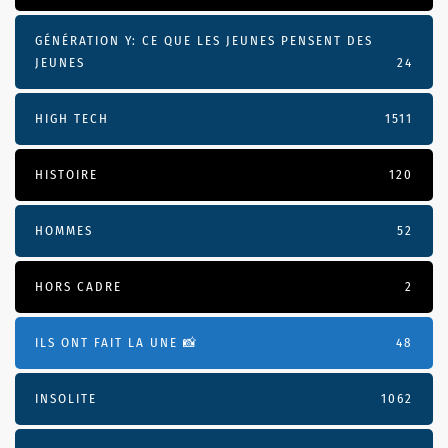
GÉNÉRATION Y: CE QUE LES JEUNES PENSENT DES
JEUNES
24
HIGH TECH
1511
HISTOIRE
120
HOMMES
52
HORS CADRE
2
ILS ONT FAIT LA UNE 📸
48
INSOLITE
1062