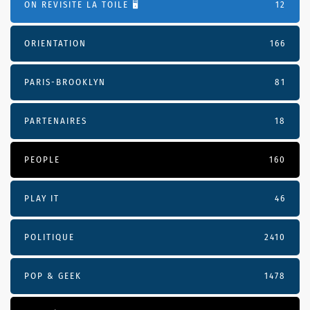
ON REVISITE LA TOILE 🖥️
12
ORIENTATION
166
PARIS-BROOKLYN
81
PARTENAIRES
18
PEOPLE
160
PLAY IT
46
POLITIQUE
2410
POP & GEEK
1478