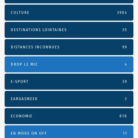
CULTURE
3904
DESTINATIONS LOINTAINES
35
DISTANCES INCONNUES
99
DROP LE MIC
4
E-SPORT
39
EARGASMEEK
3
ECONOMIE
818
EN MODE ON OFF
11