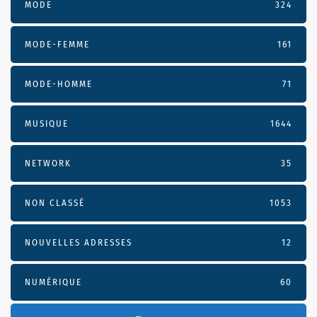
MODE
324
MODE-FEMME
161
MODE-HOMME
71
MUSIQUE
1644
NETWORK
35
NON CLASSÉ
1053
NOUVELLES ADRESSES
12
NUMÉRIQUE
60