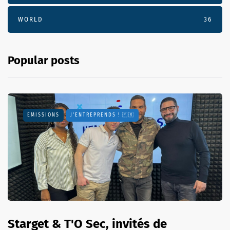
WORLD
36
Popular posts
EMISSIONS
J'ENTREPRENDS ! 🇫🇷
Starget & T'O Sec, invités de