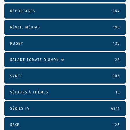
REPORTAGES
284
RÉVEIL MÉDIAS
195
RUGBY
135
SALADE TOMATE OIGNON 🥙
25
SANTÉ
905
SÉJOURS À THÈMES
15
SÉRIES TV
6341
SEXE
123