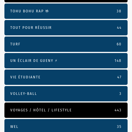
TOHU BOHU RAP 🤟
38
TOUT POUR RÉUSSIR
44
TURF
60
UN ÉCLAIR DE GUENY ⚡️
148
VIE ÉTUDIANTE
47
VOLLEY-BALL
3
VOYAGES / HÔTEL / LIFESTYLE
443
WEL
35