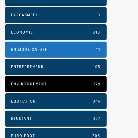
EARGASMEEK
3
ECONOMIE
818
EN MODE ON OFF
11
ENTREPRENEUR
105
ENVIRONNEMENT
279
EQUITATION
344
ÉTUDIANT
357
EURO FOOT
208