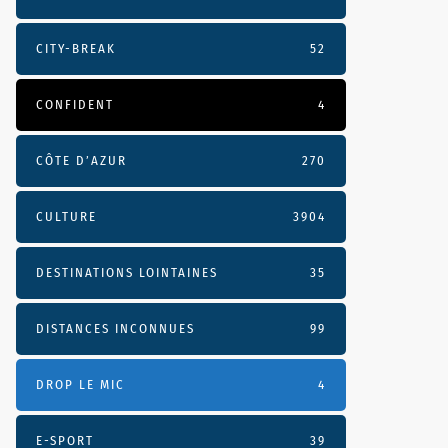
CITY-BREAK
52
CONFIDENT
4
CÔTE D’AZUR
270
CULTURE
3904
DESTINATIONS LOINTAINES
35
DISTANCES INCONNUES
99
DROP LE MIC
4
E-SPORT
39