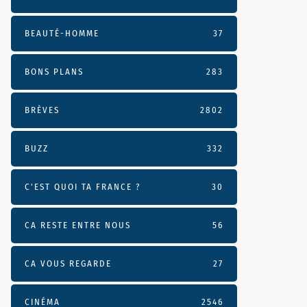
BEAUTÉ-HOMME
37
BONS PLANS
283
BRÈVES
2802
BUZZ
332
C'EST QUOI TA FRANCE ?
30
CA RESTE ENTRE NOUS
56
CA VOUS REGARDE
27
CINÉMA
2546