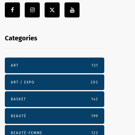
Categories
ART
131
ART / EXPO
203
BASKET
143
BEAUTÉ
199
BEAUTÉ-FEMME
123