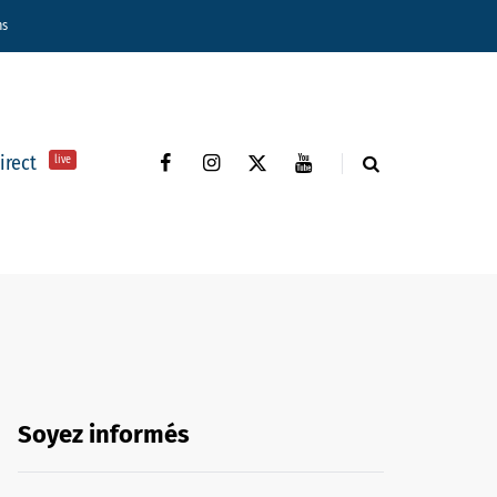
ns
direct
live
Soyez informés