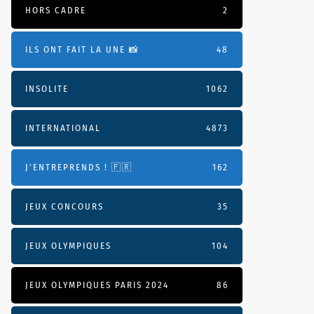
HORS CADRE
2
ILS ONT FAIT LA UNE 📸
48
INSOLITE
1062
INTERNATIONAL
4873
J'ENTREPRENDS ! 🇫🇷
162
JEUX CONCOURS
35
JEUX OLYMPIQUES
104
JEUX OLYMPIQUES PARIS 2024
86