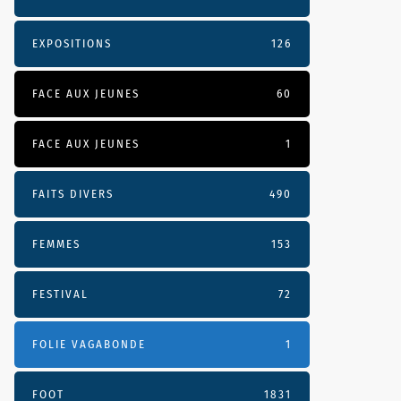
EXPOSITIONS
126
FACE AUX JEUNES
60
FACE AUX JEUNES
1
FAITS DIVERS
490
FEMMES
153
FESTIVAL
72
FOLIE VAGABONDE
1
FOOT
1831