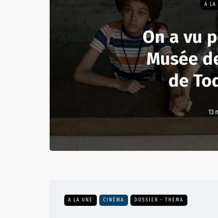
A LA
On a vu p
Musée de
de To
13 
A LA UNE
CINÉMA
DOSSIER - THEMA