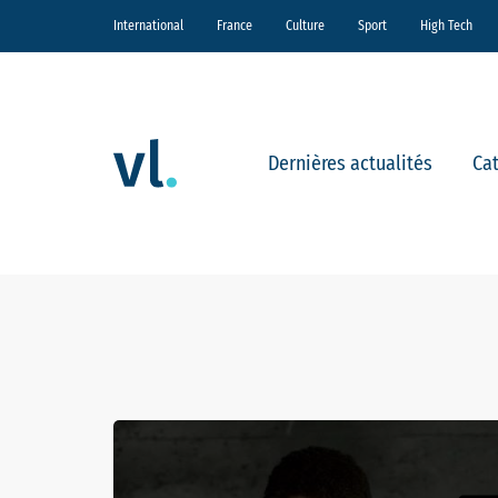
International
France
Culture
Sport
High Tech
Dernières actualités
Ca