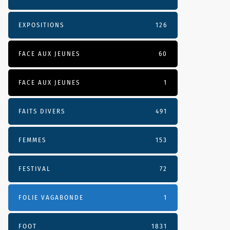
EXPOSITIONS
126
FACE AUX JEUNES
60
FACE AUX JEUNES
1
FAITS DIVERS
491
FEMMES
153
FESTIVAL
72
FOLIE VAGABONDE
1
FOOT
1831