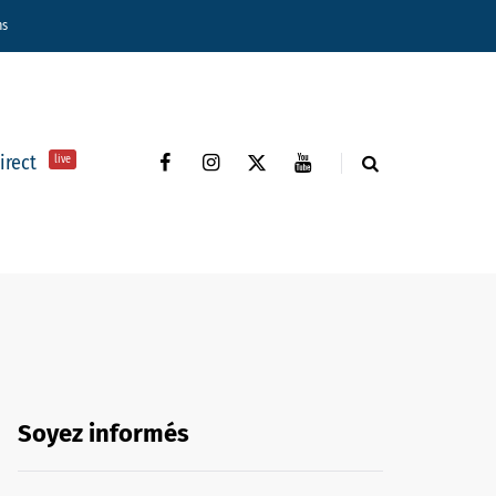
ns
direct
live
Soyez informés