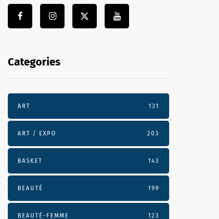
Categories
ART
131
ART / EXPO
203
BASKET
143
BEAUTÉ
199
BEAUTÉ-FEMME
123