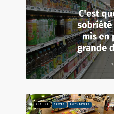
C'est qu
sobriété
mis en 
grande d
1
A LA UNE
BRÈVES
FAITS DIVERS