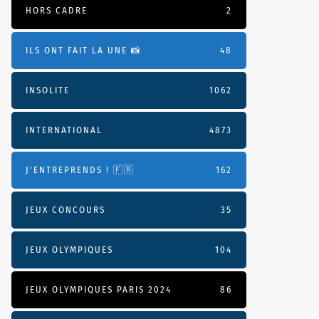
HORS CADRE
2
ILS ONT FAIT LA UNE 📸
48
INSOLITE
1062
INTERNATIONAL
4873
J'ENTREPRENDS ! 🇫🇷
162
JEUX CONCOURS
35
JEUX OLYMPIQUES
104
JEUX OLYMPIQUES PARIS 2024
86