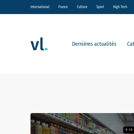
International
France
Culture
Sport
High Tech
Dernières actualités
Ca
A LA