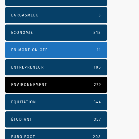
EARGASMEEK
3
ECONOMIE
818
EN MODE ON OFF
11
ENTREPRENEUR
105
ENVIRONNEMENT
279
EQUITATION
344
ÉTUDIANT
357
EURO FOOT
208