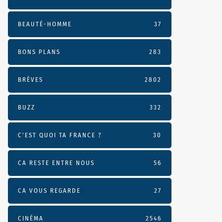
BEAUTÉ-HOMME
37
BONS PLANS
283
BRÈVES
2802
BUZZ
332
C'EST QUOI TA FRANCE ?
30
CA RESTE ENTRE NOUS
56
CA VOUS REGARDE
27
CINÉMA
2546