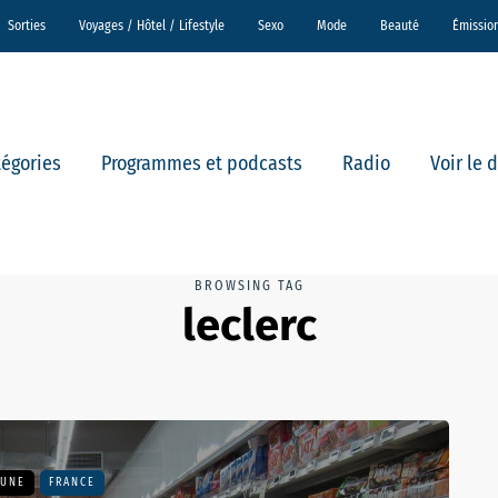
Sorties
Voyages / Hôtel / Lifestyle
Sexo
Mode
Beauté
Émissio
tégories
Programmes et podcasts
Radio
Voir le 
BROWSING TAG
leclerc
 UNE
FRANCE