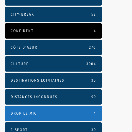
CITY-BREAK
52
CONFIDENT
4
CÔTE D’AZUR
270
CULTURE
3904
DESTINATIONS LOINTAINES
35
DISTANCES INCONNUES
99
DROP LE MIC
4
E-SPORT
39