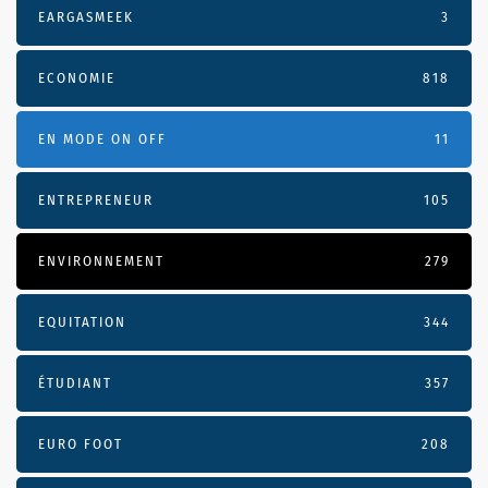
EARGASMEEK
3
ECONOMIE
818
EN MODE ON OFF
11
ENTREPRENEUR
105
ENVIRONNEMENT
279
EQUITATION
344
ÉTUDIANT
357
EURO FOOT
208