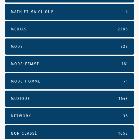
MATH ET MA CLIQUE
4
MÉDIAS
2385
MODE
323
MODE-FEMME
161
MODE-HOMME
71
MUSIQUE
1643
NETWORK
35
NON CLASSÉ
1053