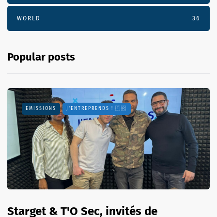
WORLD
36
Popular posts
EMISSIONS
J'ENTREPRENDS ! 🇫🇷
Starget & T'O Sec, invités de