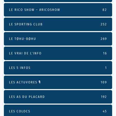
LE RICO SHOW – #RICOSHOW
82
LE SPORTING CLUB
252
LE TØHU-BØHU
269
LE VRAI DE L’INFO
16
LES 5 INFOS
1
LES ACTUVORES 🎙
109
LES AS DU PLACARD
192
LES COLOCS
45