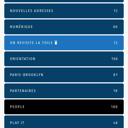
NOUVELLES ADRESSES
12
NUMÉRIQUE
60
ON REVISITE LA TOILE 🖥️
12
ORIENTATION
166
PARIS-BROOKLYN
81
PARTENAIRES
18
PEOPLE
160
PLAY IT
46