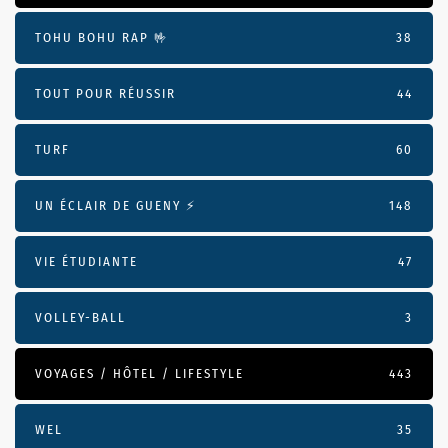
TOHU BOHU RAP 🤟
38
TOUT POUR RÉUSSIR
44
TURF
60
UN ÉCLAIR DE GUENY ⚡️
148
VIE ÉTUDIANTE
47
VOLLEY-BALL
3
VOYAGES / HÔTEL / LIFESTYLE
443
WEL
35