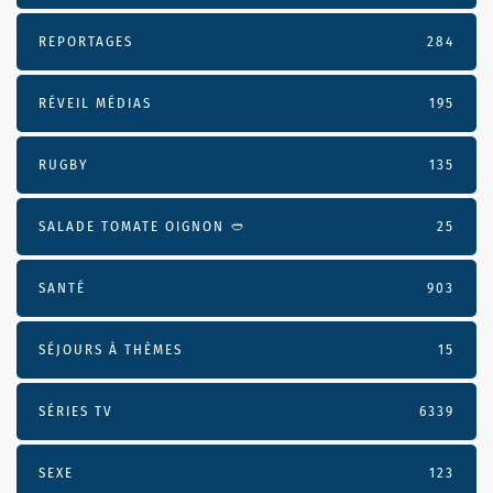
REPORTAGES
284
RÉVEIL MÉDIAS
195
RUGBY
135
SALADE TOMATE OIGNON 🥙
25
SANTÉ
903
SÉJOURS À THÈMES
15
SÉRIES TV
6339
SEXE
123