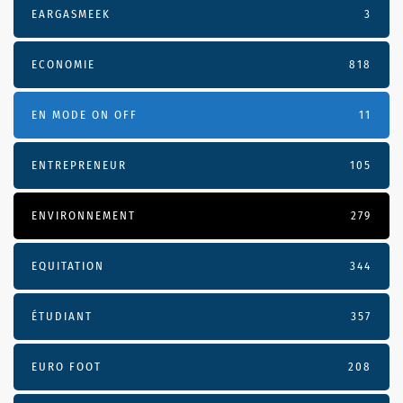
EARGASMEEK
3
ECONOMIE
818
EN MODE ON OFF
11
ENTREPRENEUR
105
ENVIRONNEMENT
279
EQUITATION
344
ÉTUDIANT
357
EURO FOOT
208