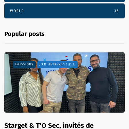
WORLD
36
Popular posts
EMISSIONS
J'ENTREPRENDS ! 🇫🇷
Starget & T'O Sec, invités de