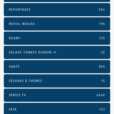
REPORTAGES
284
RÉVEIL MÉDIAS
195
RUGBY
135
SALADE TOMATE OIGNON 🥙
25
SANTÉ
905
SÉJOURS À THÈMES
15
SÉRIES TV
6340
SEXE
123