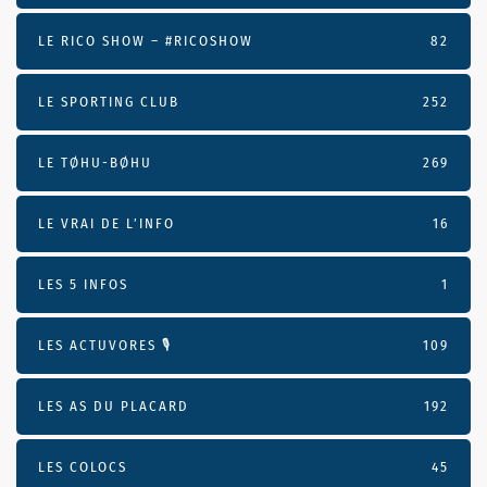
LE RICO SHOW – #RICOSHOW
82
LE SPORTING CLUB
252
LE TØHU-BØHU
269
LE VRAI DE L’INFO
16
LES 5 INFOS
1
LES ACTUVORES 🎙
109
LES AS DU PLACARD
192
LES COLOCS
45