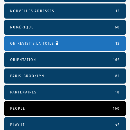
NOUVELLES ADRESSES
12
NUMÉRIQUE
60
ON REVISITE LA TOILE 🖥️
12
ORIENTATION
166
PARIS-BROOKLYN
81
PARTENAIRES
18
PEOPLE
160
PLAY IT
46