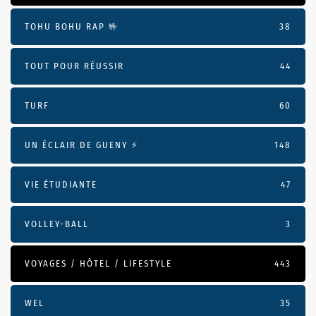
TOHU BOHU RAP 🤟
38
TOUT POUR RÉUSSIR
44
TURF
60
UN ÉCLAIR DE GUENY ⚡️
148
VIE ÉTUDIANTE
47
VOLLEY-BALL
3
VOYAGES / HÔTEL / LIFESTYLE
443
WEL
35