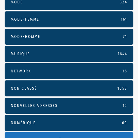
MODE
324
MODE-FEMME
161
MODE-HOMME
71
MUSIQUE
1644
NETWORK
35
NON CLASSÉ
1053
NOUVELLES ADRESSES
12
NUMÉRIQUE
60