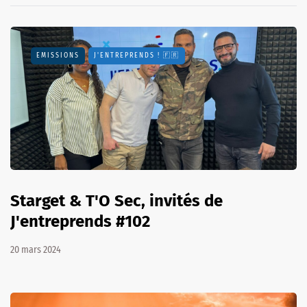
EMISSIONS
J'ENTREPRENDS ! 🇫🇷
Starget & T'O Sec, invités de
J'entreprends #102
20 mars 2024