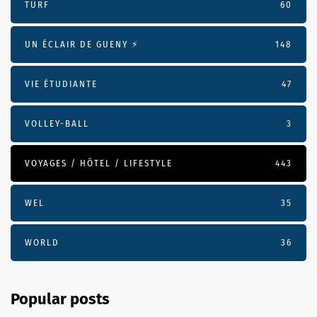
TURF
60
UN ÉCLAIR DE GUENY ⚡️
148
VIE ÉTUDIANTE
47
VOLLEY-BALL
3
VOYAGES / HÔTEL / LIFESTYLE
443
WEL
35
WORLD
36
Popular posts