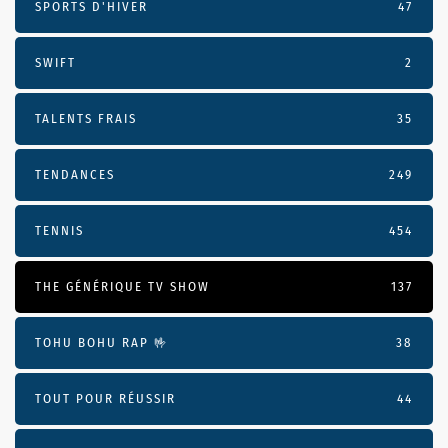
SPORTS D'HIVER
47
SWIFT
2
TALENTS FRAIS
35
TENDANCES
249
TENNIS
454
THE GÉNÉRIQUE TV SHOW
137
TOHU BOHU RAP 🤟
38
TOUT POUR RÉUSSIR
44