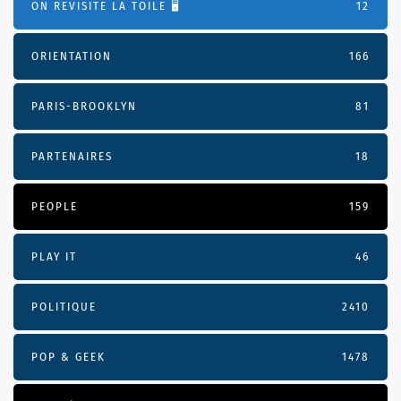
ON REVISITE LA TOILE 🖥️
12
ORIENTATION
166
PARIS-BROOKLYN
81
PARTENAIRES
18
PEOPLE
159
PLAY IT
46
POLITIQUE
2410
POP & GEEK
1478