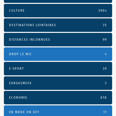
CULTURE
3904
DESTINATIONS LOINTAINES
35
DISTANCES INCONNUES
99
DROP LE MIC
4
E-SPORT
39
EARGASMEEK
3
ECONOMIE
818
EN MODE ON OFF
11