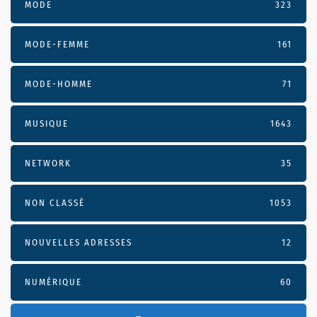
MODE
323
MODE-FEMME
161
MODE-HOMME
71
MUSIQUE
1643
NETWORK
35
NON CLASSÉ
1053
NOUVELLES ADRESSES
12
NUMÉRIQUE
60