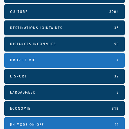
CULTURE
3904
DESTINATIONS LOINTAINES
35
DISTANCES INCONNUES
99
DROP LE MIC
4
E-SPORT
39
EARGASMEEK
3
ECONOMIE
818
EN MODE ON OFF
11