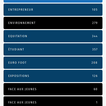
ENTREPRENEUR
105
ENVIRONNEMENT
279
EQUITATION
344
ÉTUDIANT
357
EURO FOOT
208
EXPOSITIONS
126
FACE AUX JEUNES
60
FACE AUX JEUNES
1