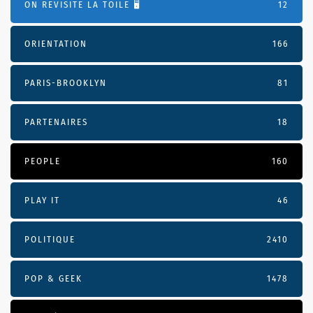
ON REVISITE LA TOILE 🖥️
12
ORIENTATION
166
PARIS-BROOKLYN
81
PARTENAIRES
18
PEOPLE
160
PLAY IT
46
POLITIQUE
2410
POP & GEEK
1478