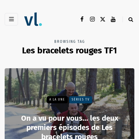
BROWSING TAG
Les bracelets rouges TF1
A LA UNE
SÉRIES TV
On a vu pour vous... les deux
premiers épisodes de Les
bracelets rouges