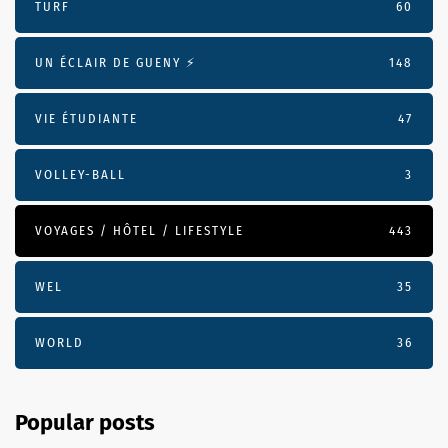
TURF
60
UN ÉCLAIR DE GUENY ⚡️
148
VIE ÉTUDIANTE
47
VOLLEY-BALL
3
VOYAGES / HÔTEL / LIFESTYLE
443
WEL
35
WORLD
36
Popular posts