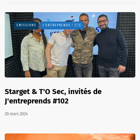
EMISSIONS
J'ENTREPRENDS ! 🇫🇷
Starget & T'O Sec, invités de
J'entreprends #102
20 mars 2024