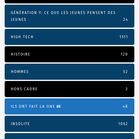
GÉNÉRATION Y: CE QUE LES JEUNES PENSENT DES
JEUNES
24
HIGH TECH
1511
HISTOIRE
120
HOMMES
52
HORS CADRE
2
ILS ONT FAIT LA UNE 📸
48
INSOLITE
1062