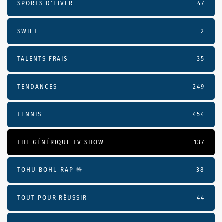
SPORTS D'HIVER
47
SWIFT
2
TALENTS FRAIS
35
TENDANCES
249
TENNIS
454
THE GÉNÉRIQUE TV SHOW
137
TOHU BOHU RAP 🤟
38
TOUT POUR RÉUSSIR
44