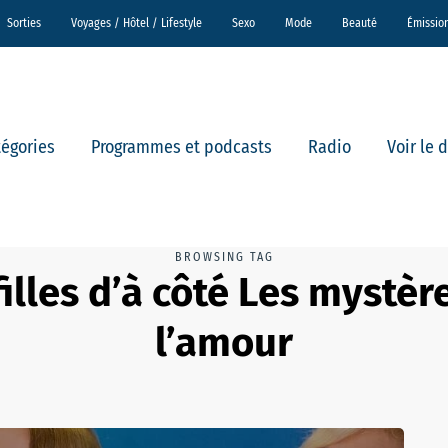
Sorties
Voyages / Hôtel / Lifestyle
Sexo
Mode
Beauté
Émissio
tégories
Programmes et podcasts
Radio
Voir le 
BROWSING TAG
filles d’à côté Les mystèr
l’amour