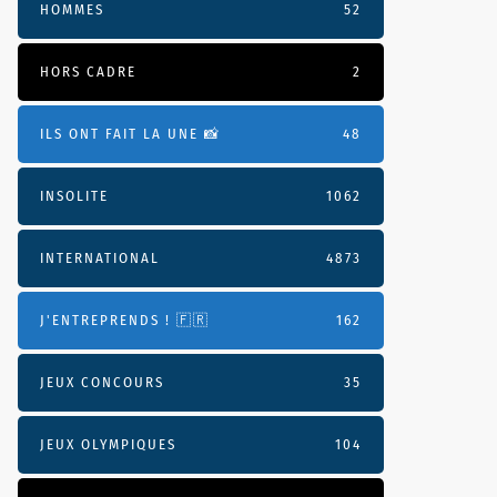
HOMMES
52
HORS CADRE
2
ILS ONT FAIT LA UNE 📸
48
INSOLITE
1062
INTERNATIONAL
4873
J'ENTREPRENDS ! 🇫🇷
162
JEUX CONCOURS
35
JEUX OLYMPIQUES
104