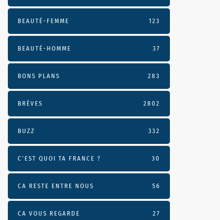
BEAUTÉ-FEMME
123
BEAUTÉ-HOMME
37
BONS PLANS
283
BRÈVES
2802
BUZZ
332
C'EST QUOI TA FRANCE ?
30
CA RESTE ENTRE NOUS
56
CA VOUS REGARDE
27