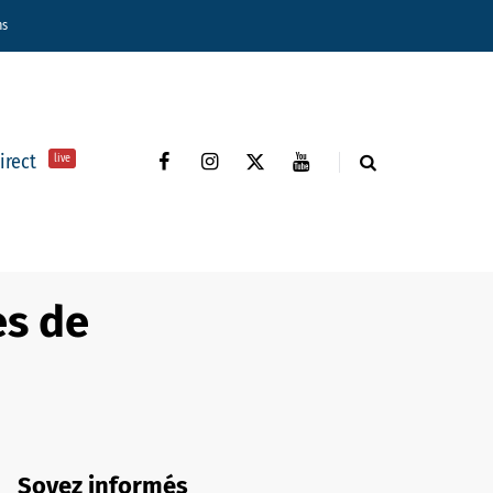
ns
direct
live
es de
Soyez informés