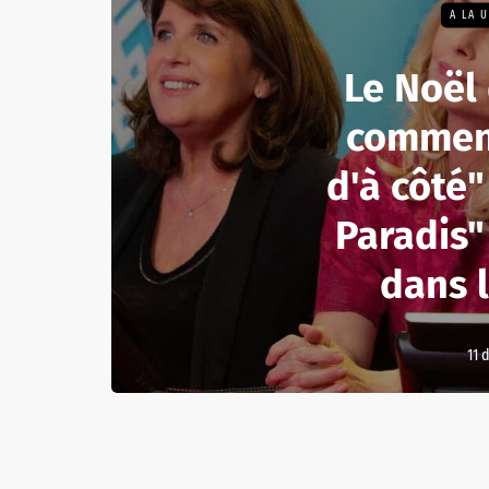
A LA 
Le Noël 
comment
d'à côté
Paradis"
dans l
11 