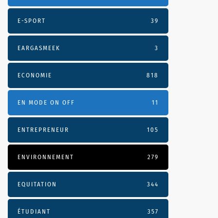
E-SPORT
39
EARGASMEEK
3
ECONOMIE
818
EN MODE ON OFF
11
ENTREPRENEUR
105
ENVIRONNEMENT
279
EQUITATION
344
ÉTUDIANT
357