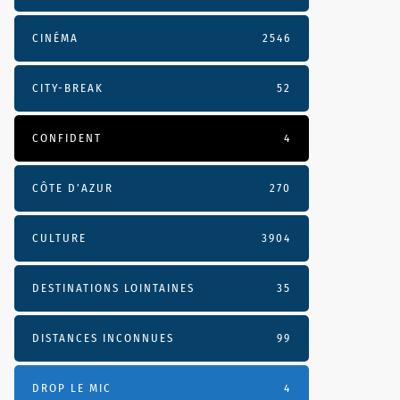
CINÉMA
2546
CITY-BREAK
52
CONFIDENT
4
CÔTE D’AZUR
270
CULTURE
3904
DESTINATIONS LOINTAINES
35
DISTANCES INCONNUES
99
DROP LE MIC
4