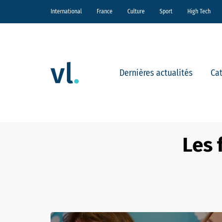
International
France
Culture
Sport
High Tech
Dernières actualités
Ca
Les 