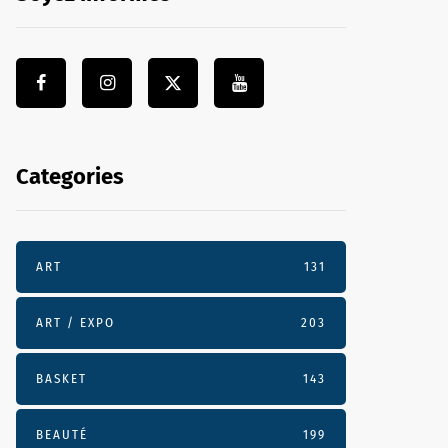
Categories
ART
131
ART / EXPO
203
BASKET
143
BEAUTÉ
199