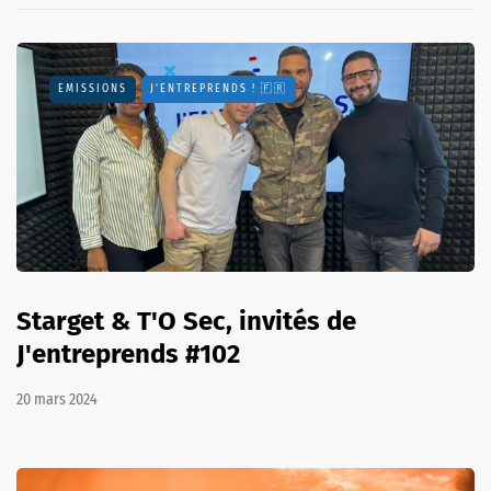
EMISSIONS
J'ENTREPRENDS ! 🇫🇷
Starget & T'O Sec, invités de
J'entreprends #102
20 mars 2024