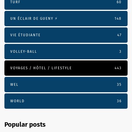
TURF
60
UN ÉCLAIR DE GUENY ⚡️
148
VIE ÉTUDIANTE
47
VOLLEY-BALL
3
VOYAGES / HÔTEL / LIFESTYLE
443
WEL
35
WORLD
36
Popular posts