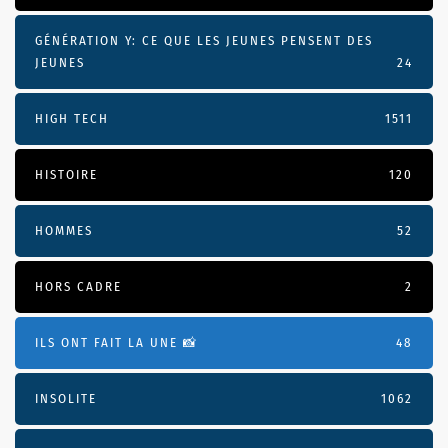
GÉNÉRATION Y: CE QUE LES JEUNES PENSENT DES
JEUNES
24
HIGH TECH
1511
HISTOIRE
120
HOMMES
52
HORS CADRE
2
ILS ONT FAIT LA UNE 📸
48
INSOLITE
1062