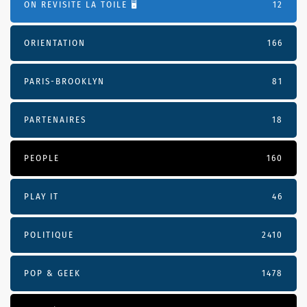
ON REVISITE LA TOILE 🖥️
12
ORIENTATION
166
PARIS-BROOKLYN
81
PARTENAIRES
18
PEOPLE
160
PLAY IT
46
POLITIQUE
2410
POP & GEEK
1478