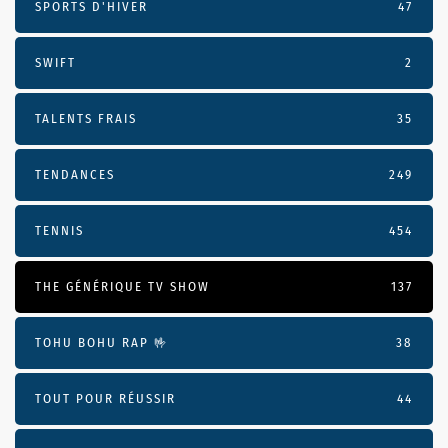
SPORTS D'HIVER
47
SWIFT
2
TALENTS FRAIS
35
TENDANCES
249
TENNIS
454
THE GÉNÉRIQUE TV SHOW
137
TOHU BOHU RAP 🤟
38
TOUT POUR RÉUSSIR
44