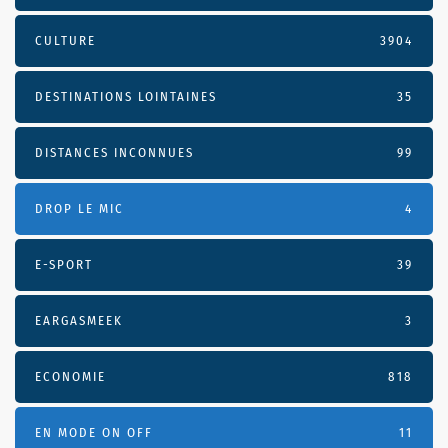
CULTURE
3904
DESTINATIONS LOINTAINES
35
DISTANCES INCONNUES
99
DROP LE MIC
4
E-SPORT
39
EARGASMEEK
3
ECONOMIE
818
EN MODE ON OFF
11