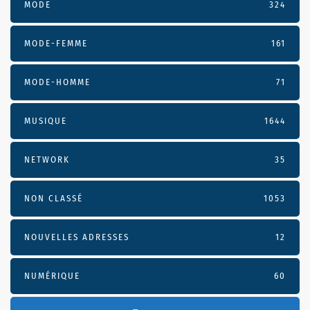
MODE
324
MODE-FEMME
161
MODE-HOMME
71
MUSIQUE
1644
NETWORK
35
NON CLASSÉ
1053
NOUVELLES ADRESSES
12
NUMÉRIQUE
60