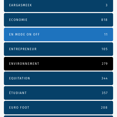
EARGASMEEK
3
ECONOMIE
818
EN MODE ON OFF
11
ENTREPRENEUR
105
ENVIRONNEMENT
279
EQUITATION
344
ÉTUDIANT
357
EURO FOOT
208