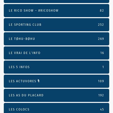
LE RICO SHOW – #RICOSHOW
82
LE SPORTING CLUB
252
LE TØHU-BØHU
269
LE VRAI DE L’INFO
16
LES 5 INFOS
1
LES ACTUVORES 🎙
109
LES AS DU PLACARD
192
LES COLOCS
45