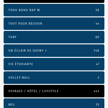
TOHU BOHU RAP 🤟
38
TOUT POUR RÉUSSIR
44
TURF
60
UN ÉCLAIR DE GUENY ⚡️
148
VIE ÉTUDIANTE
47
VOLLEY-BALL
3
VOYAGES / HÔTEL / LIFESTYLE
443
WEL
35