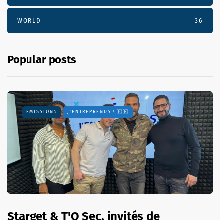
WORLD
36
Popular posts
EMISSIONS
J'ENTREPRENDS ! 🇫🇷
Starget & T'O Sec, invités de