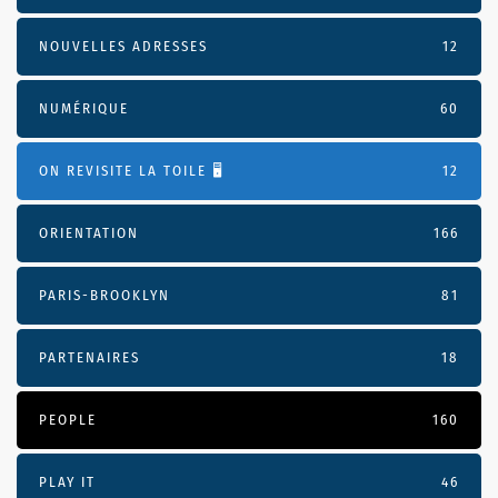
NOUVELLES ADRESSES
12
NUMÉRIQUE
60
ON REVISITE LA TOILE 🖥️
12
ORIENTATION
166
PARIS-BROOKLYN
81
PARTENAIRES
18
PEOPLE
160
PLAY IT
46