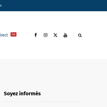
ns
direct
live
Soyez informés