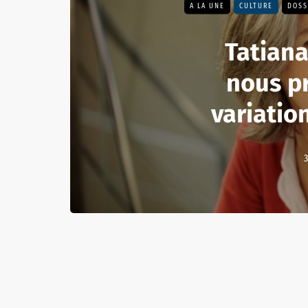
A LA UNE
CULTURE
DOSS
Tatian
nous p
variation
3