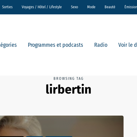
Sorties
Voyages / Hôtel / Lifestyle
Sexo
Mode
Beauté
Émissio
tégories
Programmes et podcasts
Radio
Voir le 
BROWSING TAG
lirbertin