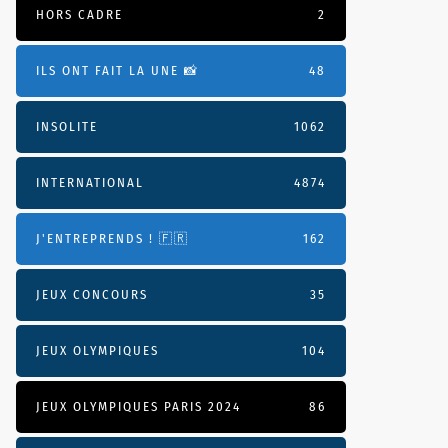
HORS CADRE
2
ILS ONT FAIT LA UNE 📸
48
INSOLITE
1062
INTERNATIONAL
4874
J'ENTREPRENDS ! 🇫🇷
162
JEUX CONCOURS
35
JEUX OLYMPIQUES
104
JEUX OLYMPIQUES PARIS 2024
86