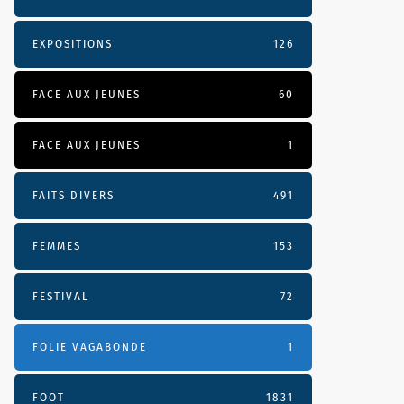
EXPOSITIONS
126
FACE AUX JEUNES
60
FACE AUX JEUNES
1
FAITS DIVERS
491
FEMMES
153
FESTIVAL
72
FOLIE VAGABONDE
1
FOOT
1831