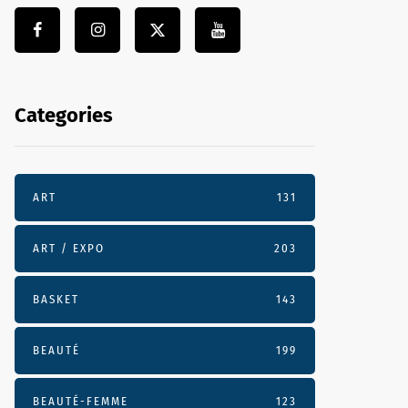
Categories
ART
131
ART / EXPO
203
BASKET
143
BEAUTÉ
199
BEAUTÉ-FEMME
123