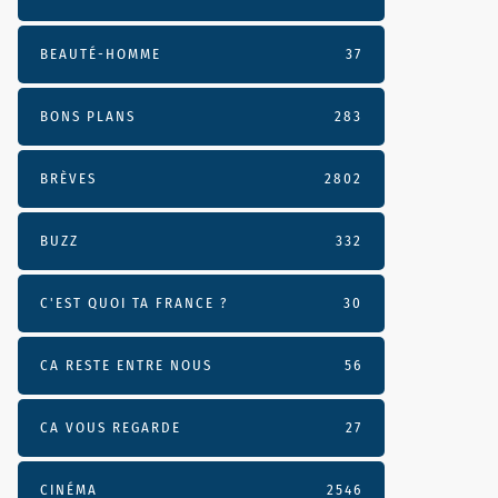
BEAUTÉ-HOMME
37
BONS PLANS
283
BRÈVES
2802
BUZZ
332
C'EST QUOI TA FRANCE ?
30
CA RESTE ENTRE NOUS
56
CA VOUS REGARDE
27
CINÉMA
2546