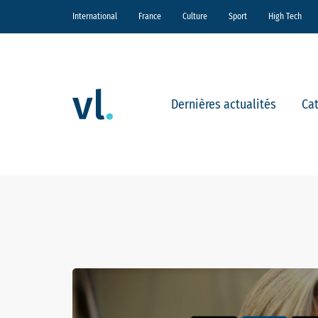
International
France
Culture
Sport
High Tech
Dernières actualités
Ca