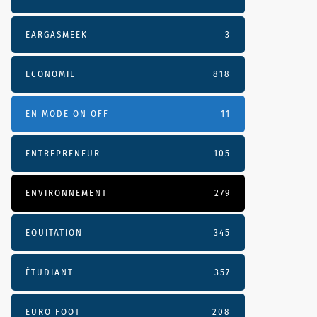
EARGASMEEK
3
ECONOMIE
818
EN MODE ON OFF
11
ENTREPRENEUR
105
ENVIRONNEMENT
279
EQUITATION
345
ÉTUDIANT
357
EURO FOOT
208