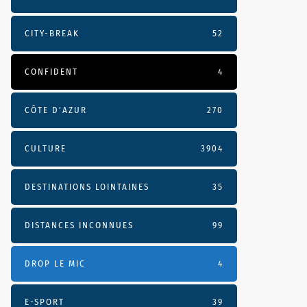
CITY-BREAK
52
CONFIDENT
4
CÔTE D’AZUR
270
CULTURE
3904
DESTINATIONS LOINTAINES
35
DISTANCES INCONNUES
99
DROP LE MIC
4
E-SPORT
39