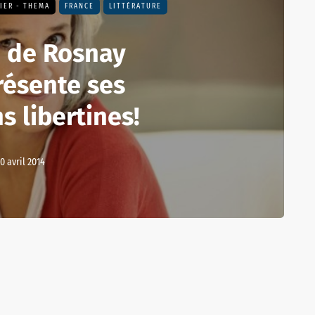
IER - THEMA
FRANCE
LITTÉRATURE
a de Rosnay
résente ses
s libertines!
0 avril 2014